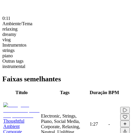
0:11
Ambiente/Tema
relaxing
dreamy
vlog
Instrumentos
strings
piano
Outras tags
instrumental
Faixas semelhantes
Título
Tags
Duração
BPM
Electronic, Strings,
Thoughtful
Piano, Social Media,
1:27
-
Ambient
Corporate, Relaxing,
Corporate
Neutral, Uplifting