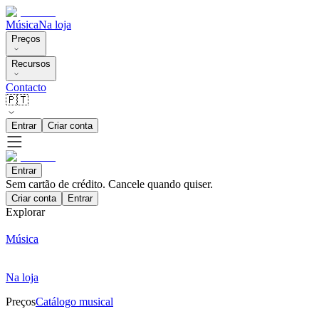
Música
Na loja
Preços
Recursos
Contacto
🇵🇹
Entrar
Criar conta
Entrar
Sem cartão de crédito. Cancele quando quiser.
Criar conta
Entrar
Explorar
Música
Na loja
Preços
Catálogo musical