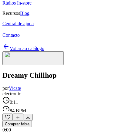
Rádios In-store
Recursos
Blog
Central de ajuda
Contacto
Voltar ao catálogo
Dreamy Chillhop
por
Vicate
electronic
0:11
84 BPM
Comprar faixa
0:00