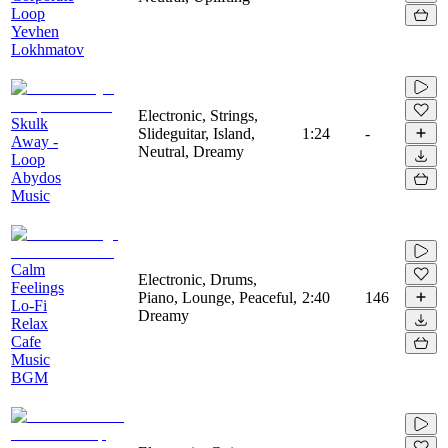
Loop
Yevhen
Lokhmatov
Electronic, Strings,
Skulk
Slideguitar, Island,
1:24
-
Away -
Neutral, Dreamy
Loop
Abydos
Music
Calm
Electronic, Drums,
Feelings
Piano, Lounge, Peaceful,
2:40
146
Lo-Fi
Dreamy
Relax
Cafe
Music
BGM