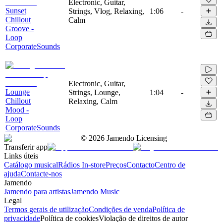
Electronic, Guitar,
Sunset
Strings, Vlog, Relaxing,
1:06
-
Chillout
Calm
Groove -
Loop
CorporateSounds
Electronic, Guitar,
Lounge
Strings, Lounge,
1:04
-
Chillout
Relaxing, Calm
Mood -
Loop
CorporateSounds
©
2026
Jamendo Licensing
Transferir app
Links úteis
Catálogo musical
Rádios In-store
Preços
Contacto
Centro de
ajuda
Contacte-nos
Jamendo
Jamendo para artistas
Jamendo Music
Legal
Termos gerais de utilização
Condições de venda
Política de
privacidade
Política de cookies
Violação de direitos de autor