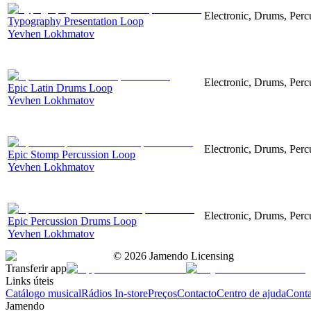
Electronic, Drums, Perc
Typography Presentation Loop
Yevhen Lokhmatov
Electronic, Drums, Perc
Epic Latin Drums Loop
Yevhen Lokhmatov
Electronic, Drums, Percu
Epic Stomp Percussion Loop
Yevhen Lokhmatov
Electronic, Drums, Percu
Epic Percussion Drums Loop
Yevhen Lokhmatov
©
2026
Jamendo Licensing
Transferir app
Links úteis
Catálogo musical
Rádios In-store
Preços
Contacto
Centro de ajuda
Conta
Jamendo