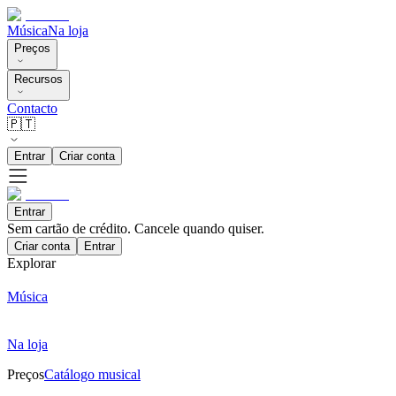
Música
Na loja
Preços
Recursos
Contacto
🇵🇹
Entrar
Criar conta
Entrar
Sem cartão de crédito. Cancele quando quiser.
Criar conta
Entrar
Explorar
Música
Na loja
Preços
Catálogo musical