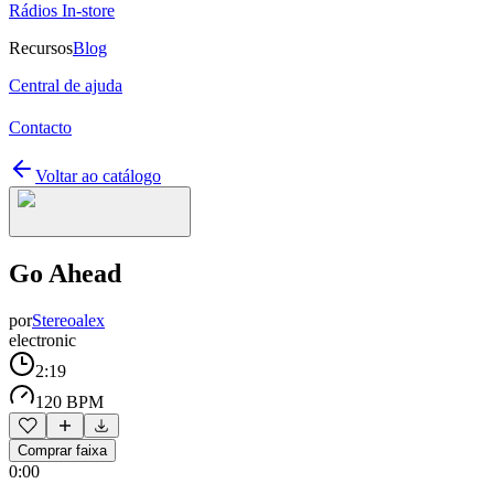
Rádios In-store
Recursos
Blog
Central de ajuda
Contacto
Voltar ao catálogo
Go Ahead
por
Stereoalex
electronic
2:19
120 BPM
Comprar faixa
0:00