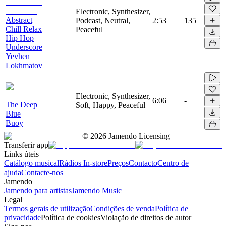
Electronic, Synthesizer,
Abstract
Podcast, Neutral,
2:53
135
Chill Relax
Peaceful
Hip Hop
Underscore
Yevhen
Lokhmatov
Electronic, Synthesizer,
6:06
-
The Deep
Soft, Happy, Peaceful
Blue
Buoy
©
2026
Jamendo Licensing
Transferir app
Links úteis
Catálogo musical
Rádios In-store
Preços
Contacto
Centro de
ajuda
Contacte-nos
Jamendo
Jamendo para artistas
Jamendo Music
Legal
Termos gerais de utilização
Condições de venda
Política de
privacidade
Política de cookies
Violação de direitos de autor