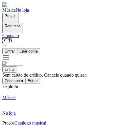
Música
Na loja
Preços
Recursos
Contacto
🇵🇹
Entrar
Criar conta
Entrar
Sem cartão de crédito. Cancele quando quiser.
Criar conta
Entrar
Explorar
Música
Na loja
Preços
Catálogo musical