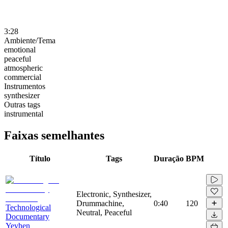
3:28
Ambiente/Tema
emotional
peaceful
atmospheric
commercial
Instrumentos
synthesizer
Outras tags
instrumental
Faixas semelhantes
Título
Tags
Duração
BPM
Electronic, Synthesizer,
Drummachine,
0:40
120
Technological
Neutral, Peaceful
Documentary
Yevhen