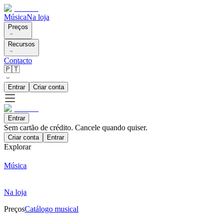
Música
Na loja
Preços
Recursos
Contacto
🇵🇹
Entrar
Criar conta
Entrar
Sem cartão de crédito. Cancele quando quiser.
Criar conta
Entrar
Explorar
Música
Na loja
Preços
Catálogo musical