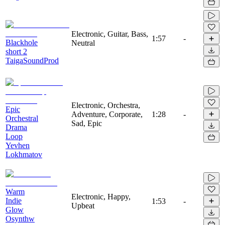
Electronic, Guitar, Bass,
1:57
-
Blackhole
Neutral
short 2
TaigaSoundProd
Electronic, Orchestra,
Epic
Adventure, Corporate,
1:28
-
Orchestral
Sad, Epic
Drama
Loop
Yevhen
Lokhmatov
Warm
Electronic, Happy,
Indie
1:53
-
Upbeat
Glow
Osynthw