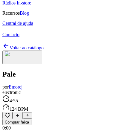
Rádios In-store
Recursos
Blog
Central de ajuda
Contacto
Voltar ao catálogo
Pale
por
Emorej
electronic
4:55
124 BPM
Comprar faixa
0:00