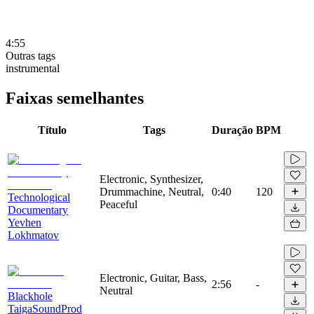
4:55
Outras tags
instrumental
Faixas semelhantes
Título
Tags
Duração
BPM
Electronic, Synthesizer,
Drummachine, Neutral,
0:40
120
Technological
Peaceful
Documentary
Yevhen
Lokhmatov
Electronic, Guitar, Bass,
2:56
-
Neutral
Blackhole
TaigaSoundProd