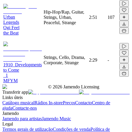
Hip-Hop/Rap, Guitar,
Urban
Strings, Urban,
2:51
107
Legends
Peaceful, Strange
Ogi Feel
the Beat
Strings, Cello, Drama,
2:29
-
Corporate, Strange
1910_Developments
to Come
_1
MFYM
©
2026
Jamendo Licensing
Transferir app
Links úteis
Catálogo musical
Rádios In-store
Preços
Contacto
Centro de
ajuda
Contacte-nos
Jamendo
Jamendo para artistas
Jamendo Music
Legal
Termos gerais de utilização
Condições de venda
Política de