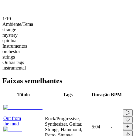
1:19
Ambiente/Tema
strange
mystery
spiritual
Instrumentos
orchestra
strings
Outras tags
instrumental
Faixas semelhantes
Título
Tags
Duração
BPM
Out from
Rock/Progressive,
the mud
Synthesizer, Guitar,
5:04
-
Strings, Hammond,
Retro, Strange