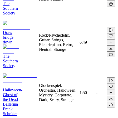
The
Southern
Society
Draw
Rock/Psychedelic,
bridge
Guitar, Strings,
down
6:49
-
Electricpiano, Retro,
Neutral, Strange
The
Southern
Society
Glockenspiel,
Halloween-
Orchestra, Halloween,
1:50
-
Ghost of
Mystery, Corporate,
the Dead
Dark, Scary, Strange
Ballerina
Frank
Schröter