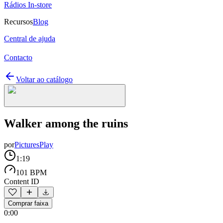
Rádios In-store
Recursos
Blog
Central de ajuda
Contacto
Voltar ao catálogo
Walker among the ruins
por
PicturesPlay
1:19
101 BPM
Content ID
Comprar faixa
0:00