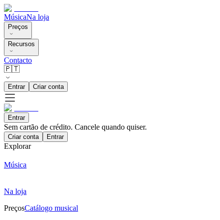
Música
Na loja
Preços
Recursos
Contacto
🇵🇹
Entrar
Criar conta
Entrar
Sem cartão de crédito. Cancele quando quiser.
Criar conta
Entrar
Explorar
Música
Na loja
Preços
Catálogo musical