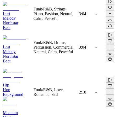
Funk/R&B, Strings,
Lost
Piano, Fashion, Neutral,
3:04
-
Melody
Calm, Peaceful
Northstar
Beat
Funk/R&B, Drums,
Lost
Percussion, Commercial,
3:04
-
Melody
Neutral, Calm, Peaceful
Northstar
Beat
Hip
Hop
Funk/R&B, Love,
2:18
-
Background
Romantic, Sad
Moanum