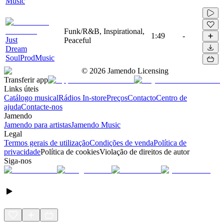
Music
Funk/R&B, Inspirational,
1:49
-
Just
Peaceful
Dream
SoulProdMusic
©
2026
Jamendo Licensing
Transferir app
Links úteis
Catálogo musical
Rádios In-store
Preços
Contacto
Centro de
ajuda
Contacte-nos
Jamendo
Jamendo para artistas
Jamendo Music
Legal
Termos gerais de utilização
Condições de venda
Política de
privacidade
Política de cookies
Violação de direitos de autor
Siga-nos