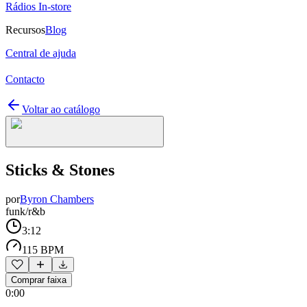
Rádios In-store
Recursos
Blog
Central de ajuda
Contacto
Voltar ao catálogo
Sticks & Stones
por
Byron Chambers
funk/r&b
3:12
115 BPM
Comprar faixa
0:00