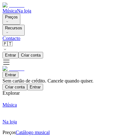
Música
Na loja
Preços
Recursos
Contacto
🇵🇹
Entrar
Criar conta
Entrar
Sem cartão de crédito. Cancele quando quiser.
Criar conta
Entrar
Explorar
Música
Na loja
Preços
Catálogo musical