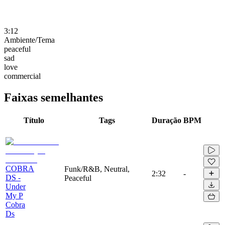
3:12
Ambiente/Tema
peaceful
sad
love
commercial
Faixas semelhantes
Título
Tags
Duração
BPM
COBRA
Funk/R&B, Neutral,
2:32
-
DS -
Peaceful
Under
My P
Cobra
Ds