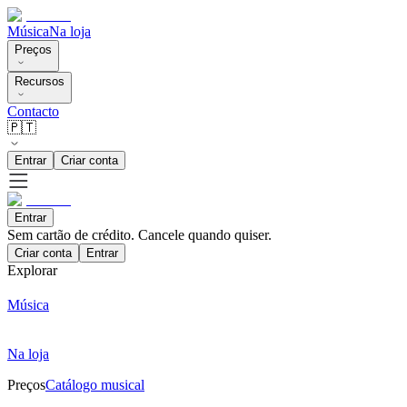
Música
Na loja
Preços
Recursos
Contacto
🇵🇹
Entrar
Criar conta
Entrar
Sem cartão de crédito. Cancele quando quiser.
Criar conta
Entrar
Explorar
Música
Na loja
Preços
Catálogo musical