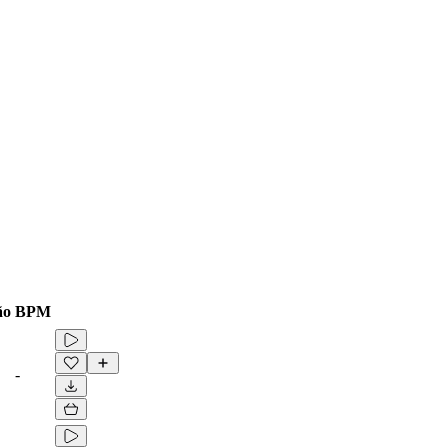
ão
BPM
-