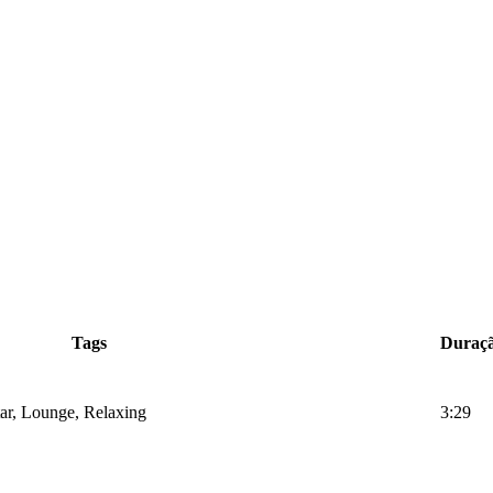
Tags
Duraç
tar, Lounge, Relaxing
3:29