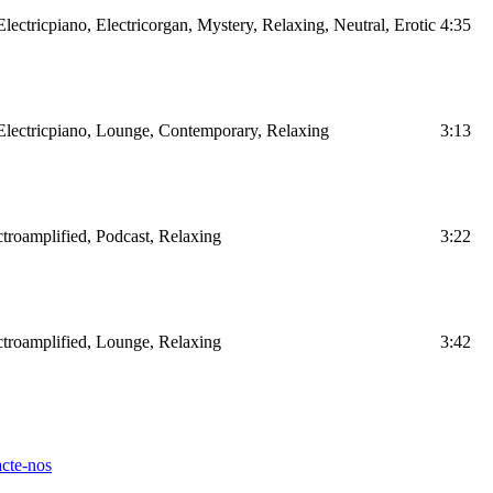
lectricpiano, Electricorgan, Mystery, Relaxing, Neutral, Erotic
4:35
 Electricpiano, Lounge, Contemporary, Relaxing
3:13
ctroamplified, Podcast, Relaxing
3:22
ectroamplified, Lounge, Relaxing
3:42
cte-nos