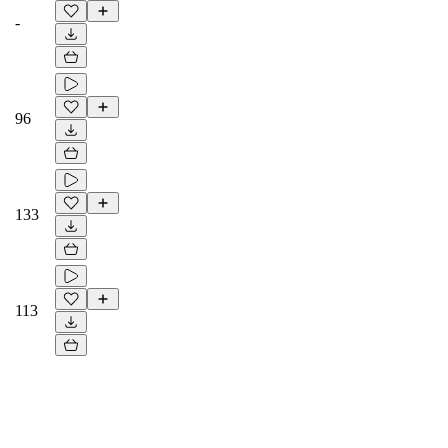
-
96
133
113