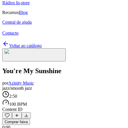
Rádios In-store
Recursos
Blog
Central de ajuda
Contacto
Voltar ao catálogo
You're My Sunshine
por
Azinity Music
jazz/smooth jazz
2:50
100 BPM
Content ID
Comprar faixa
0:00