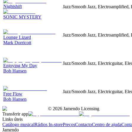
Nightshift
Jazz/Smooth Jazz, Electroamplified, E
SONIC MYSTERY
Jazz/Smooth Jazz, Electroamplified,
Lounge Lizard
Mark Dorricott
Jazz/Smooth Jazz, Electricguitar, Ele
Enjoying My Day
Bob Hansen
Jazz/Smooth Jazz, Electricguitar, El
Free Flow
Bob Hansen
©
2026
Jamendo Licensing
Transferir app
Links úteis
Catálogo musical
Rádios In-store
Preços
Contacto
Centro de ajuda
Conta
Jamendo