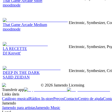
That Game Arcade Short
moodmode
Electronic, Synthesizer, 
That Game Arcade Medium
moodmode
Electronic, Synthesizer, Ps
LA RECETTE
DJ Krevett'
Electronic, Synthesizer, C
DEEP IN THE DARK
SAIID ZEIDAN
©
2026
Jamendo Licensing
Transferir app
Links úteis
Catálogo musical
Rádios In-store
Preços
Contacto
Centro de ajuda
Conta
Jamendo
Jamendo para artistas
Jamendo Music