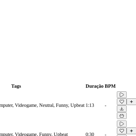
Tags
Duração
BPM
omputer, Videogame, Neutral, Funny, Upbeat
1:13
-
Computer, Videogame, Funny, Upbeat
0:30
-