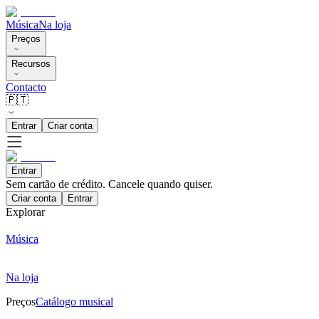
Música
Na loja
Preços
Recursos
Contacto
🇵🇹
Entrar
Criar conta
Entrar
Sem cartão de crédito. Cancele quando quiser.
Criar conta
Entrar
Explorar
Música
Na loja
Preços
Catálogo musical