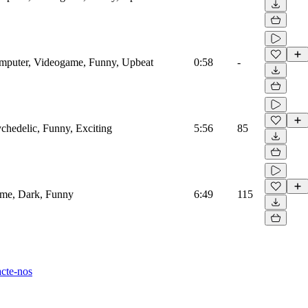
Computer, Videogame, Funny, Upbeat
0:58
-
ychedelic, Funny, Exciting
5:56
85
rime, Dark, Funny
6:49
115
cte-nos