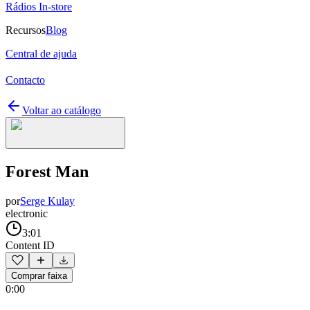
Rádios In-store
Recursos
Blog
Central de ajuda
Contacto
Voltar ao catálogo
Forest Man
por
Serge Kulay
electronic
3:01
Content ID
Comprar faixa
0:00