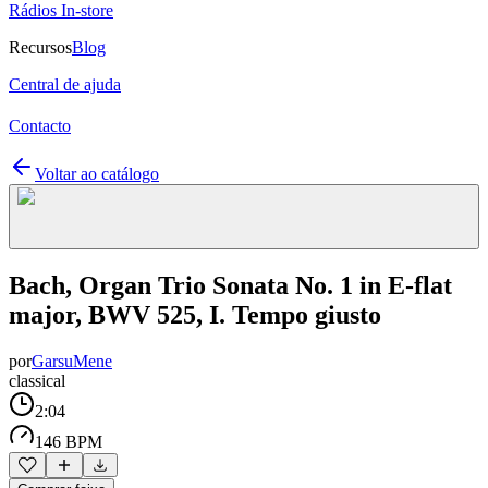
Rádios In-store
Recursos
Blog
Central de ajuda
Contacto
Voltar ao catálogo
Bach, Organ Trio Sonata No. 1 in E-flat
major, BWV 525, I. Tempo giusto
por
GarsuMene
classical
2:04
146 BPM