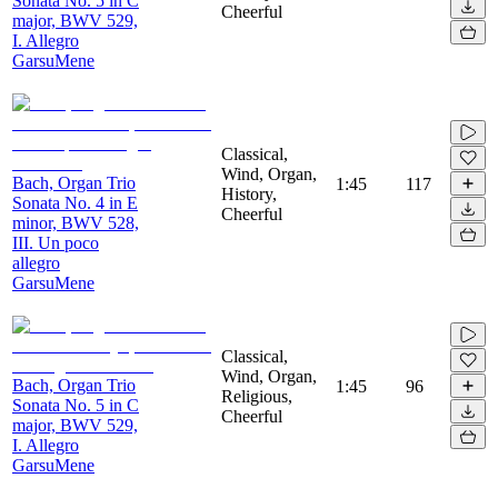
Sonata No. 5 in C
Cheerful
major, BWV 529,
I. Allegro
GarsuMene
Classical,
Wind, Organ,
Bach, Organ Trio
1:45
117
History,
Sonata No. 4 in E
Cheerful
minor, BWV 528,
III. Un poco
allegro
GarsuMene
Classical,
Wind, Organ,
Bach, Organ Trio
1:45
96
Religious,
Sonata No. 5 in C
Cheerful
major, BWV 529,
I. Allegro
GarsuMene