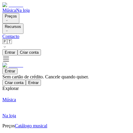
Música
Na loja
Preços
Recursos
Contacto
🇵🇹
Entrar
Criar conta
Entrar
Sem cartão de crédito. Cancele quando quiser.
Criar conta
Entrar
Explorar
Música
Na loja
Preços
Catálogo musical