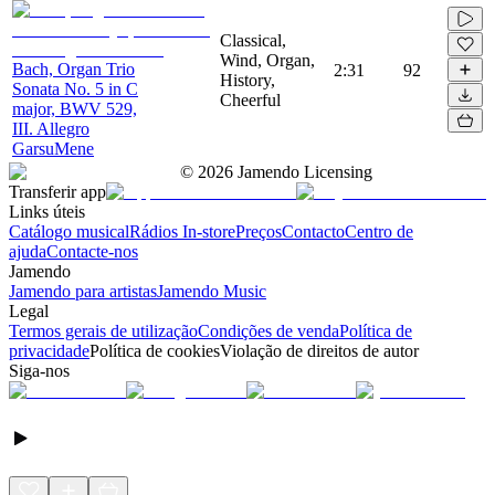
Classical,
Wind, Organ,
Bach, Organ Trio
2:31
92
History,
Sonata No. 5 in C
Cheerful
major, BWV 529,
III. Allegro
GarsuMene
©
2026
Jamendo Licensing
Transferir app
Links úteis
Catálogo musical
Rádios In-store
Preços
Contacto
Centro de
ajuda
Contacte-nos
Jamendo
Jamendo para artistas
Jamendo Music
Legal
Termos gerais de utilização
Condições de venda
Política de
privacidade
Política de cookies
Violação de direitos de autor
Siga-nos