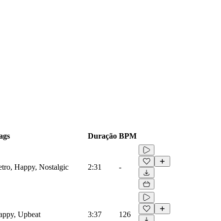
ags
Duração
BPM
etro, Happy, Nostalgic
2:31
-
Happy, Upbeat
3:37
126