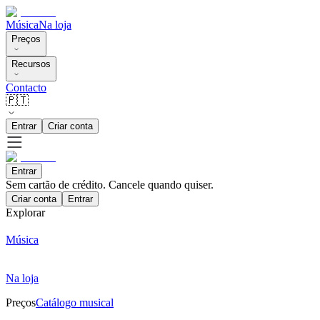
Música
Na loja
Preços
Recursos
Contacto
🇵🇹
Entrar
Criar conta
Entrar
Sem cartão de crédito. Cancele quando quiser.
Criar conta
Entrar
Explorar
Música
Na loja
Preços
Catálogo musical