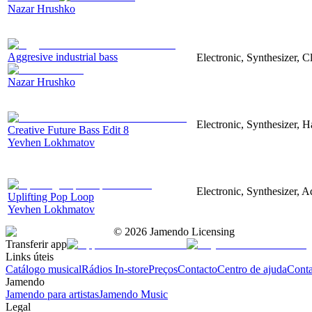
Nazar Hrushko
Aggresive industrial bass
Electronic, Synthesizer, 
Nazar Hrushko
Electronic, Synthesizer, 
Creative Future Bass Edit 8
Yevhen Lokhmatov
Electronic, Synthesizer, A
Uplifting Pop Loop
Yevhen Lokhmatov
©
2026
Jamendo Licensing
Transferir app
Links úteis
Catálogo musical
Rádios In-store
Preços
Contacto
Centro de ajuda
Conta
Jamendo
Jamendo para artistas
Jamendo Music
Legal