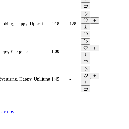
Clubbing, Happy, Upbeat
2:18
128
Happy, Energetic
1:09
-
dvertising, Happy, Uplifting
1:45
-
cte-nos