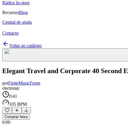
Rádios In-store
Recursos
Blog
Central de ajuda
Contacto
Voltar ao catálogo
Elegant Travel and Corporate 40 Second E
por
FiniteMusicForge
electronic
0:41
105 BPM
Comprar faixa
0:00