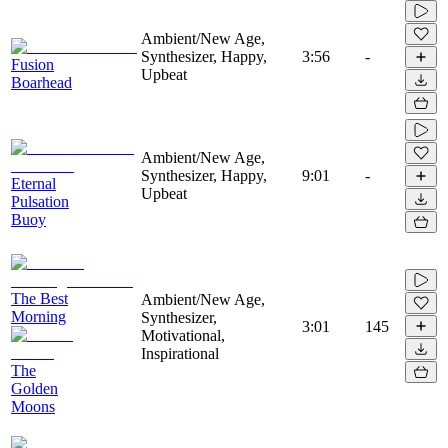
Ambient/New Age,
Synthesizer, Happy,
3:56
-
Fusion
Upbeat
Boarhead
Ambient/New Age,
Synthesizer, Happy,
9:01
-
Eternal
Upbeat
Pulsation
Buoy
The Best
Ambient/New Age,
Morning
Synthesizer,
3:01
145
Motivational,
Inspirational
The
Golden
Moons