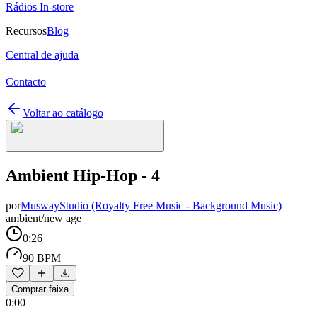
Rádios In-store
Recursos
Blog
Central de ajuda
Contacto
Voltar ao catálogo
Ambient Hip-Hop - 4
por
MuswayStudio (Royalty Free Music - Background Music)
ambient/new age
0:26
90 BPM
Comprar faixa
0:00