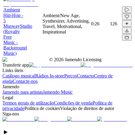
Ambient
Hip-Hop -
Ambient/New Age,
5
Synthesizer, Advertising,
0:26
126
MuswayStudio
Travel, Motivational,
(Royalty
Inspirational
Free
Music -
Background
Music)
©
2026
Jamendo Licensing
Transferir app
Links úteis
Catálogo musical
Rádios In-store
Preços
Contacto
Centro de
ajuda
Contacte-nos
Jamendo
Jamendo para artistas
Jamendo Music
Legal
Termos gerais de utilização
Condições de venda
Política de
privacidade
Política de cookies
Violação de direitos de autor
Siga-nos