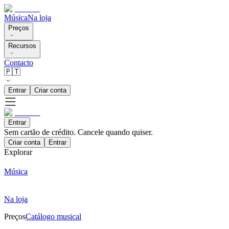
Música
Na loja
Preços
Recursos
Contacto
🇵🇹
Entrar
Criar conta
Entrar
Sem cartão de crédito. Cancele quando quiser.
Criar conta
Entrar
Explorar
Música
Na loja
Preços
Catálogo musical