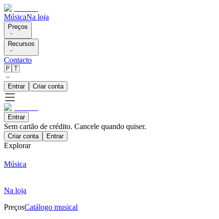
Música
Na loja
Preços
Recursos
Contacto
🇵🇹
Entrar
Criar conta
Entrar
Sem cartão de crédito. Cancele quando quiser.
Criar conta
Entrar
Explorar
Música
Na loja
Preços
Catálogo musical