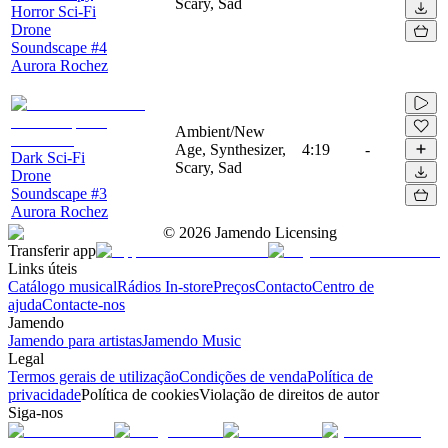
Scary, Sad
Horror Sci-Fi
Drone
Soundscape #4
Aurora Rochez
Ambient/New
Age, Synthesizer,
4:19
-
Dark Sci-Fi
Scary, Sad
Drone
Soundscape #3
Aurora Rochez
©
2026
Jamendo Licensing
Transferir app
Links úteis
Catálogo musical
Rádios In-store
Preços
Contacto
Centro de
ajuda
Contacte-nos
Jamendo
Jamendo para artistas
Jamendo Music
Legal
Termos gerais de utilização
Condições de venda
Política de
privacidade
Política de cookies
Violação de direitos de autor
Siga-nos