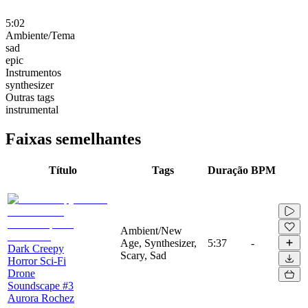
5:02
Ambiente/Tema
sad
epic
Instrumentos
synthesizer
Outras tags
instrumental
Faixas semelhantes
Título
Tags
Duração
BPM
Ambient/New
Age, Synthesizer,
5:37
-
Dark Creepy
Scary, Sad
Horror Sci-Fi
Drone
Soundscape #3
Aurora Rochez