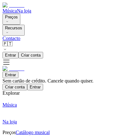
Música
Na loja
Preços
Recursos
Contacto
🇵🇹
Entrar
Criar conta
Entrar
Sem cartão de crédito. Cancele quando quiser.
Criar conta
Entrar
Explorar
Música
Na loja
Preços
Catálogo musical