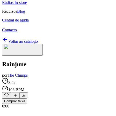
Rádios In-store
Recursos
Blog
Central de ajuda
Contacto
Voltar ao catálogo
Rainjune
por
The Chimps
3:52
103 BPM
Comprar faixa
0:00