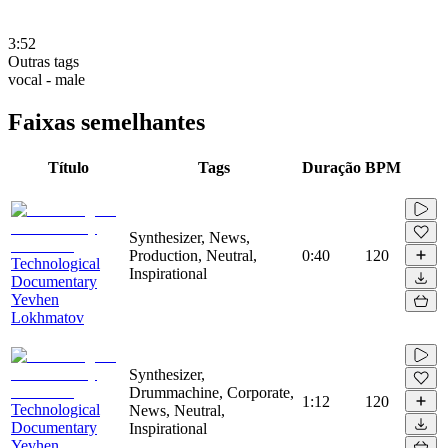
3:52
Outras tags
vocal - male
Faixas semelhantes
Título
Tags
Duração
BPM
Synthesizer, News,
Production, Neutral,
0:40
120
Technological
Inspirational
Documentary
Yevhen
Lokhmatov
Synthesizer,
Drummachine, Corporate,
1:12
120
Technological
News, Neutral,
Documentary
Inspirational
Yevhen