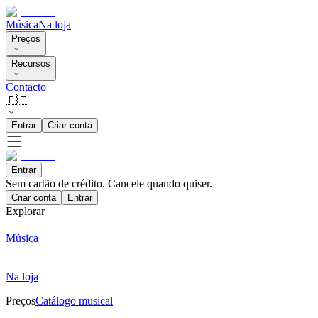
Música
Na loja
Preços
Recursos
Contacto
🇵🇹
Entrar
Criar conta
Entrar
Sem cartão de crédito. Cancele quando quiser.
Criar conta
Entrar
Explorar
Música
Na loja
Preços
Catálogo musical