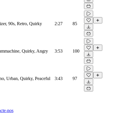
er, 90s, Retro, Quirky
2:27
85
ummachine, Quirky, Angry
3:53
100
no, Urban, Quirky, Peaceful
3:43
97
cte-nos