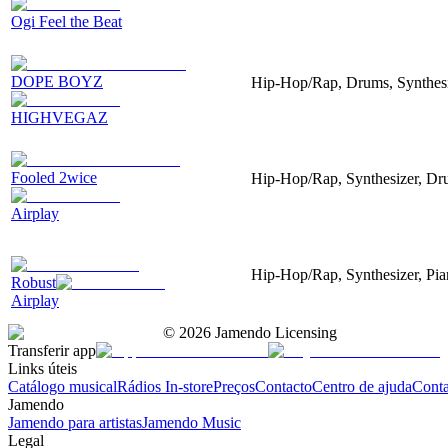
Ogi Feel the Beat
DOPE BOYZ
Hip-Hop/Rap, Drums, Synthesiz
HIGHVEGAZ
Fooled 2wice
Hip-Hop/Rap, Synthesizer, Dr
Airplay
Hip-Hop/Rap, Synthesizer, Pia
Robust
Airplay
©
2026
Jamendo Licensing
Transferir app
Links úteis
Catálogo musical
Rádios In-store
Preços
Contacto
Centro de ajuda
Conta
Jamendo
Jamendo para artistas
Jamendo Music
Legal