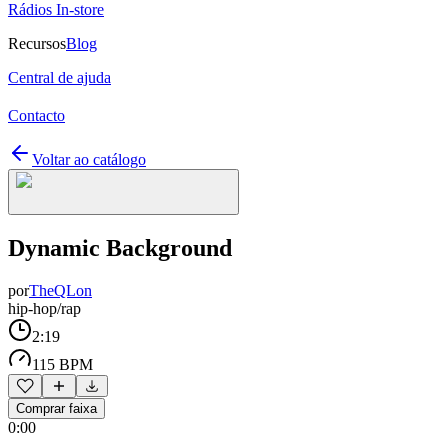
Rádios In-store
Recursos
Blog
Central de ajuda
Contacto
Voltar ao catálogo
Dynamic Background
por
TheQLon
hip-hop/rap
2:19
115 BPM
Comprar faixa
0:00