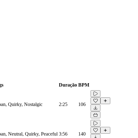
gs
Duração
BPM
an, Quirky, Nostalgic
2:25
106
an, Neutral, Quirky, Peaceful
3:56
140