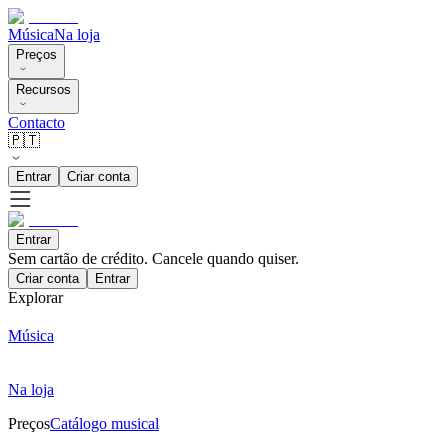
Música
Na loja
Preços
Recursos
Contacto
🇵🇹
Entrar
Criar conta
Entrar
Sem cartão de crédito. Cancele quando quiser.
Criar conta
Entrar
Explorar
Música
Na loja
Preços
Catálogo musical