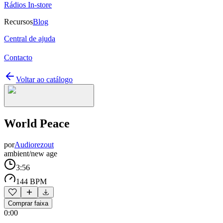
Rádios In-store
Recursos
Blog
Central de ajuda
Contacto
Voltar ao catálogo
World Peace
por
Audiorezout
ambient/new age
3:56
144 BPM
Comprar faixa
0:00