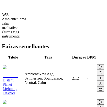
3:56
Ambiente/Tema
calm
meditative
Outras tags
instrumental
Faixas semelhantes
Título
Tags
Duração
BPM
Ambient/New Age,
Synthesizer, Soundscape,
2:12
-
Distant
Neutral, Calm
Planet
Lightning
Traveler