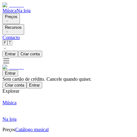
Música
Na loja
Preços
Recursos
Contacto
🇵🇹
Entrar
Criar conta
Entrar
Sem cartão de crédito. Cancele quando quiser.
Criar conta
Entrar
Explorar
Música
Na loja
Preços
Catálogo musical