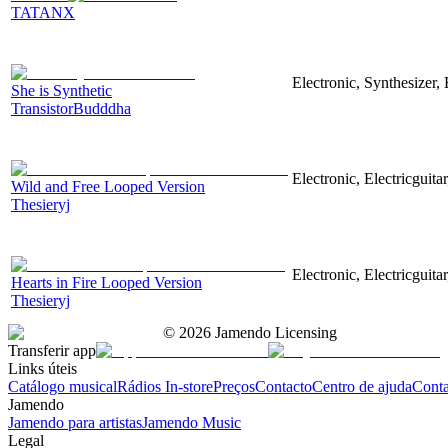
TATANX
Electronic, Synthesizer
She is Synthetic
TransistorBudddha
Electronic, Electricguit
Wild and Free Looped Version
Thesieryj
Electronic, Electricguita
Hearts in Fire Looped Version
Thesieryj
©
2026
Jamendo Licensing
Transferir app
Links úteis
Catálogo musical
Rádios In-store
Preços
Contacto
Centro de ajuda
Conta
Jamendo
Jamendo para artistas
Jamendo Music
Legal