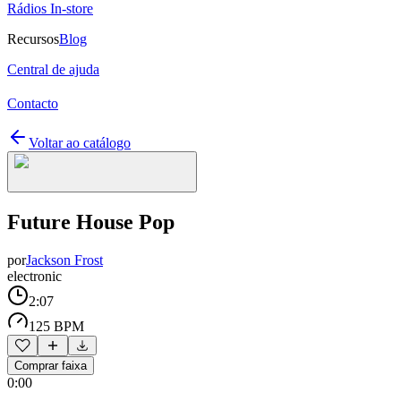
Rádios In-store
Recursos
Blog
Central de ajuda
Contacto
Voltar ao catálogo
Future House Pop
por
Jackson Frost
electronic
2:07
125 BPM
Comprar faixa
0:00