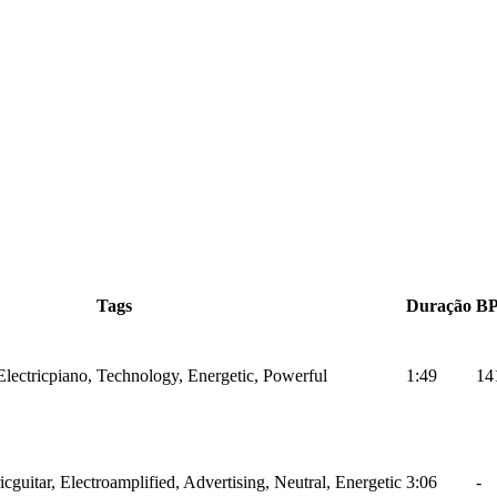
Tags
Duração
B
 Electricpiano, Technology, Energetic, Powerful
1:49
14
ricguitar, Electroamplified, Advertising, Neutral, Energetic
3:06
-