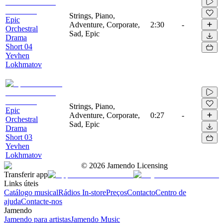
Strings, Piano,
Epic
Adventure, Corporate,
2:30
-
Orchestral
Sad, Epic
Drama
Short 04
Yevhen
Lokhmatov
Strings, Piano,
Epic
Adventure, Corporate,
0:27
-
Orchestral
Sad, Epic
Drama
Short 03
Yevhen
Lokhmatov
©
2026
Jamendo Licensing
Transferir app
Links úteis
Catálogo musical
Rádios In-store
Preços
Contacto
Centro de
ajuda
Contacte-nos
Jamendo
Jamendo para artistas
Jamendo Music