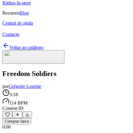
Rádios In-store
Recursos
Blog
Central de ajuda
Contacto
Voltar ao catálogo
Freedom Soldiers
por
Grégoire Lourme
3:18
114 BPM
Content ID
Comprar faixa
0:00