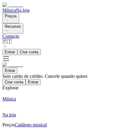
Música
Na loja
Preços
Recursos
Contacto
🇵🇹
Entrar
Criar conta
Entrar
Sem cartão de crédito. Cancele quando quiser.
Criar conta
Entrar
Explorar
Música
Na loja
Preços
Catálogo musical