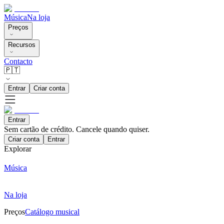
Música
Na loja
Preços
Recursos
Contacto
🇵🇹
Entrar
Criar conta
Entrar
Sem cartão de crédito. Cancele quando quiser.
Criar conta
Entrar
Explorar
Música
Na loja
Preços
Catálogo musical