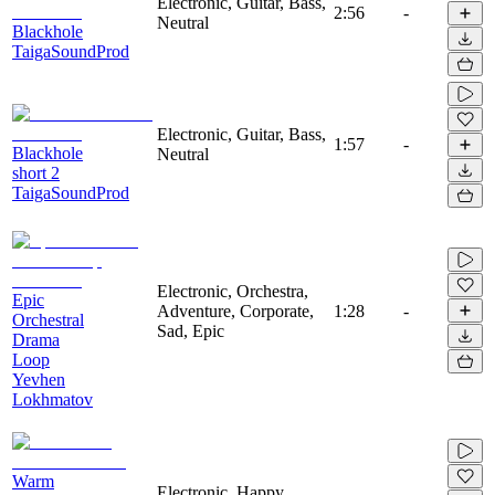
Electronic, Guitar, Bass,
2:56
-
Neutral
Blackhole
TaigaSoundProd
Electronic, Guitar, Bass,
1:57
-
Blackhole
Neutral
short 2
TaigaSoundProd
Electronic, Orchestra,
Epic
Adventure, Corporate,
1:28
-
Orchestral
Sad, Epic
Drama
Loop
Yevhen
Lokhmatov
Warm
Electronic, Happy,