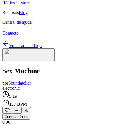
Rádios In-store
Recursos
Blog
Central de ajuda
Contacto
Voltar ao catálogo
Sex Machine
por
Soundatelier
electronic
5:19
127 BPM
Comprar faixa
0:00