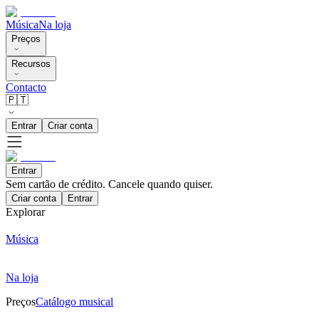
Música
Na loja
Preços
Recursos
Contacto
🇵🇹
Entrar
Criar conta
Entrar
Sem cartão de crédito. Cancele quando quiser.
Criar conta
Entrar
Explorar
Música
Na loja
Preços
Catálogo musical