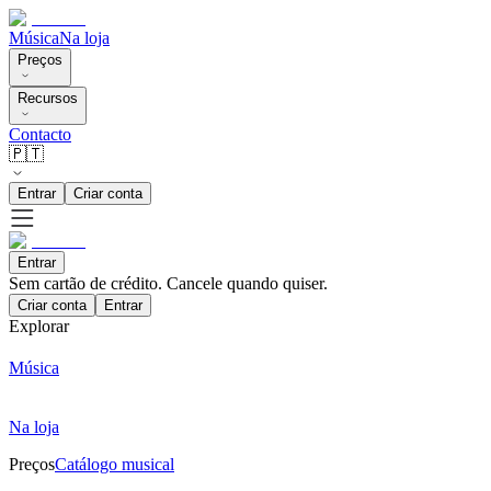
Música
Na loja
Preços
Recursos
Contacto
🇵🇹
Entrar
Criar conta
Entrar
Sem cartão de crédito. Cancele quando quiser.
Criar conta
Entrar
Explorar
Música
Na loja
Preços
Catálogo musical