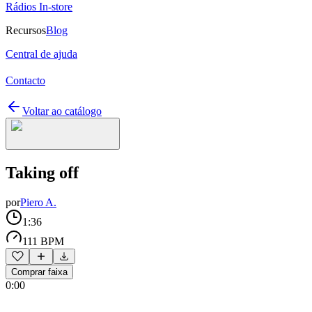
Rádios In-store
Recursos
Blog
Central de ajuda
Contacto
Voltar ao catálogo
Taking off
por
Piero A.
1:36
111 BPM
Comprar faixa
0:00