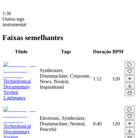
1:36
Outras tags
instrumental
Faixas semelhantes
Título
Tags
Duração
BPM
Synthesizer,
Drummachine, Corporate,
1:12
120
Technological
News, Neutral,
Documentary
Inspirational
Yevhen
Lokhmatov
Electronic, Synthesizer,
Drummachine, Neutral,
0:40
120
Technological
Peaceful
Documentary
Yevhen