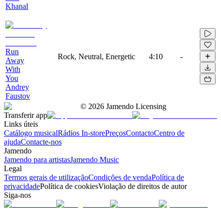
Khanal
Run
Rock, Neutral, Energetic
4:10
-
Away
With
You
Andrey
Faustov
©
2026
Jamendo Licensing
Transferir app
Links úteis
Catálogo musical
Rádios In-store
Preços
Contacto
Centro de
ajuda
Contacte-nos
Jamendo
Jamendo para artistas
Jamendo Music
Legal
Termos gerais de utilização
Condições de venda
Política de
privacidade
Política de cookies
Violação de direitos de autor
Siga-nos