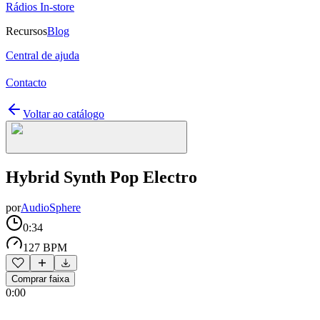
Rádios In-store
Recursos
Blog
Central de ajuda
Contacto
Voltar ao catálogo
Hybrid Synth Pop Electro
por
AudioSphere
0:34
127 BPM
Comprar faixa
0:00