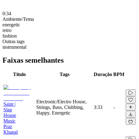
0:34
Ambiente/Tema
energetic
retro
fashion
Outras tags
instrumental
Faixas semelhantes
Título
Tags
Duração
BPM
Electronic/Electro House,
Saint |
Strings, Bass, Clubbing,
3:33
-
Slap
Happy, Energetic
House
Music
Praz
Khanal