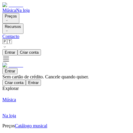
Música
Na loja
Preços
Recursos
Contacto
🇵🇹
Entrar
Criar conta
Entrar
Sem cartão de crédito. Cancele quando quiser.
Criar conta
Entrar
Explorar
Música
Na loja
Preços
Catálogo musical