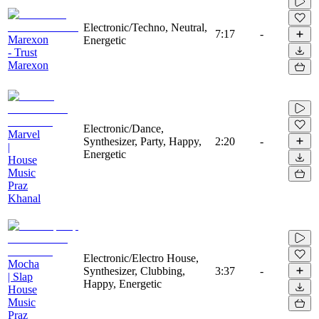
Electronic/Techno, Neutral,
7:17
-
Marexon
Energetic
- Trust
Marexon
Electronic/Dance,
Marvel
Synthesizer, Party, Happy,
2:20
-
|
Energetic
House
Music
Praz
Khanal
Electronic/Electro House,
Mocha
Synthesizer, Clubbing,
3:37
-
| Slap
Happy, Energetic
House
Music
Praz