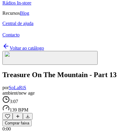
Rádios In-store
Recursos
Blog
Central de ajuda
Contacto
Voltar ao catálogo
Treasure On The Mountain - Part 13
por
SoLaRiS
ambient/new age
3:07
139 BPM
Comprar faixa
0:00