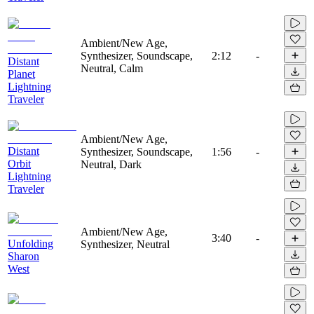
Ambient/New Age,
Synthesizer, Soundscape,
2:12
-
Distant
Neutral, Calm
Planet
Lightning
Traveler
Ambient/New Age,
Distant
Synthesizer, Soundscape,
1:56
-
Orbit
Neutral, Dark
Lightning
Traveler
Ambient/New Age,
3:40
-
Unfolding
Synthesizer, Neutral
Sharon
West