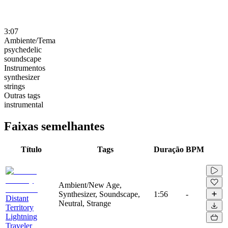
3:07
Ambiente/Tema
psychedelic
soundscape
Instrumentos
synthesizer
strings
Outras tags
instrumental
Faixas semelhantes
Título
Tags
Duração
BPM
Ambient/New Age,
Synthesizer, Soundscape,
1:56
-
Distant
Neutral, Strange
Territory
Lightning
Traveler