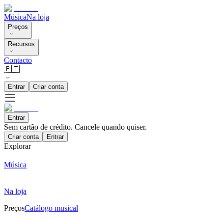
Música
Na loja
Preços
Recursos
Contacto
🇵🇹
Entrar
Criar conta
Entrar
Sem cartão de crédito. Cancele quando quiser.
Criar conta
Entrar
Explorar
Música
Na loja
Preços
Catálogo musical