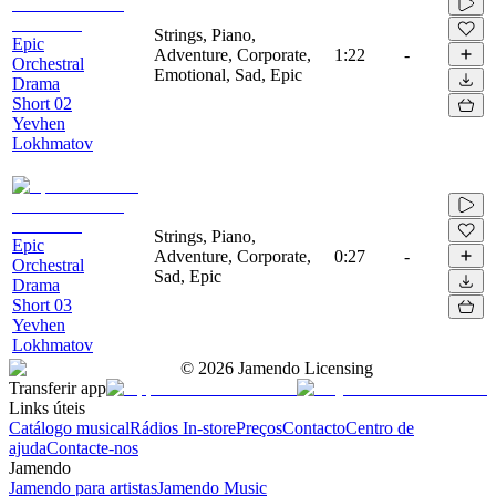
Strings, Piano,
Epic
Adventure, Corporate,
1:22
-
Orchestral
Emotional, Sad, Epic
Drama
Short 02
Yevhen
Lokhmatov
Strings, Piano,
Epic
Adventure, Corporate,
0:27
-
Orchestral
Sad, Epic
Drama
Short 03
Yevhen
Lokhmatov
©
2026
Jamendo Licensing
Transferir app
Links úteis
Catálogo musical
Rádios In-store
Preços
Contacto
Centro de
ajuda
Contacte-nos
Jamendo
Jamendo para artistas
Jamendo Music