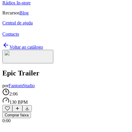
Rádios In-store
Recursos
Blog
Central de ajuda
Contacto
Voltar ao catálogo
Epic Trailer
por
FantomStudio
2:06
130 BPM
Comprar faixa
0:00