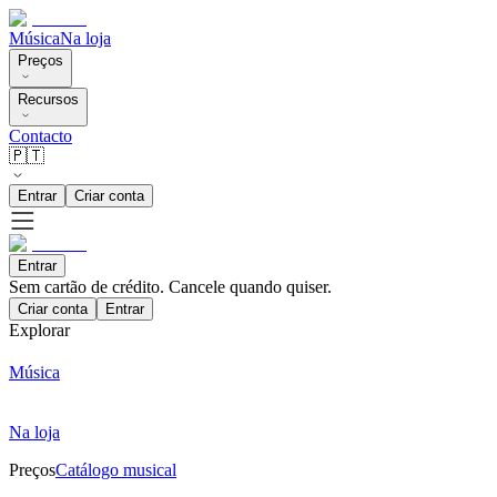
Música
Na loja
Preços
Recursos
Contacto
🇵🇹
Entrar
Criar conta
Entrar
Sem cartão de crédito. Cancele quando quiser.
Criar conta
Entrar
Explorar
Música
Na loja
Preços
Catálogo musical