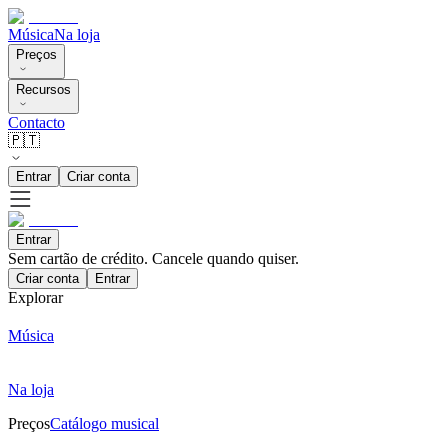
Música
Na loja
Preços
Recursos
Contacto
🇵🇹
Entrar
Criar conta
Entrar
Sem cartão de crédito. Cancele quando quiser.
Criar conta
Entrar
Explorar
Música
Na loja
Preços
Catálogo musical