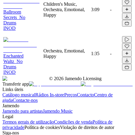
Children's Music,
Orchestra, Emotional,
3:09
-
Ballroom
Happy
Secrets_No
Drums
INOD
Orchestra, Emotional,
1:35
-
Enchanted
Happy
Waltz_No
Drums
INOD
©
2026
Jamendo Licensing
Transferir app
Links úteis
Catálogo musical
Rádios In-store
Preços
Contacto
Centro de
ajuda
Contacte-nos
Jamendo
Jamendo para artistas
Jamendo Music
Legal
Termos gerais de utilização
Condições de venda
Política de
privacidade
Política de cookies
Violação de direitos de autor
Siga-nos