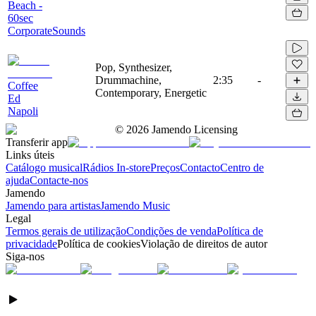
Beach -
60sec
CorporateSounds
Pop, Synthesizer,
Drummachine,
2:35
-
Coffee
Contemporary, Energetic
Ed
Napoli
©
2026
Jamendo Licensing
Transferir app
Links úteis
Catálogo musical
Rádios In-store
Preços
Contacto
Centro de
ajuda
Contacte-nos
Jamendo
Jamendo para artistas
Jamendo Music
Legal
Termos gerais de utilização
Condições de venda
Política de
privacidade
Política de cookies
Violação de direitos de autor
Siga-nos