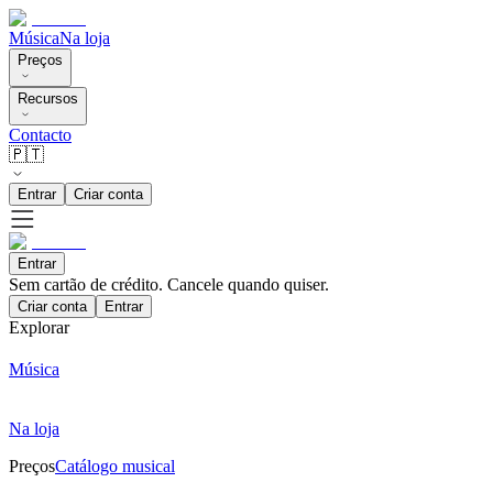
Música
Na loja
Preços
Recursos
Contacto
🇵🇹
Entrar
Criar conta
Entrar
Sem cartão de crédito. Cancele quando quiser.
Criar conta
Entrar
Explorar
Música
Na loja
Preços
Catálogo musical