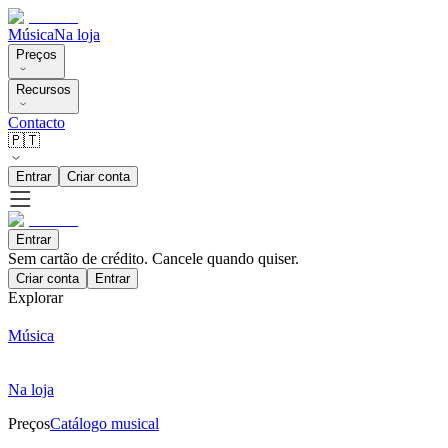
Música
Na loja
Preços
Recursos
Contacto
🇵🇹
Entrar
Criar conta
Entrar
Sem cartão de crédito. Cancele quando quiser.
Criar conta
Entrar
Explorar
Música
Na loja
Preços
Catálogo musical