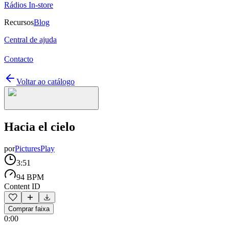
Rádios In-store
Recursos
Blog
Central de ajuda
Contacto
Voltar ao catálogo
Hacia el cielo
por
PicturesPlay
3:51
94 BPM
Content ID
Comprar faixa
0:00