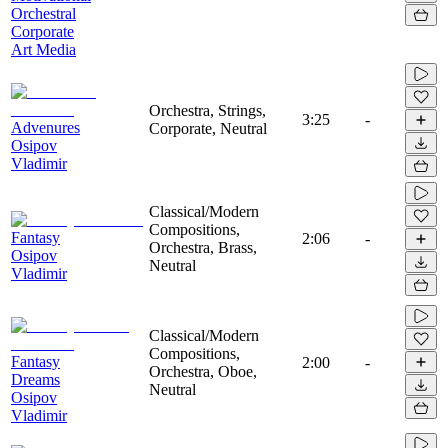
Orchestral
Corporate
Art Media
Orchestra, Strings,
3:25
-
Advenures
Corporate, Neutral
Osipov
Vladimir
Classical/Modern
Compositions,
Fantasy
2:06
-
Orchestra, Brass,
Osipov
Neutral
Vladimir
Classical/Modern
Compositions,
Fantasy
2:00
-
Orchestra, Oboe,
Dreams
Neutral
Osipov
Vladimir