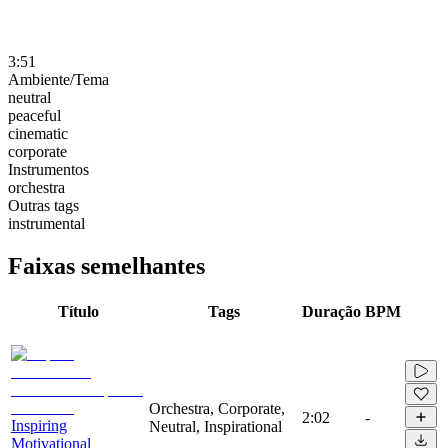
3:51
Ambiente/Tema
neutral
peaceful
cinematic
corporate
Instrumentos
orchestra
Outras tags
instrumental
Faixas semelhantes
Título
Tags
Duração
BPM
Orchestra, Corporate,
2:02
-
Inspiring
Neutral, Inspirational
Motivational