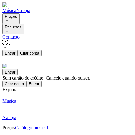
Música
Na loja
Preços
Recursos
Contacto
🇵🇹
Entrar
Criar conta
Entrar
Sem cartão de crédito. Cancele quando quiser.
Criar conta
Entrar
Explorar
Música
Na loja
Preços
Catálogo musical