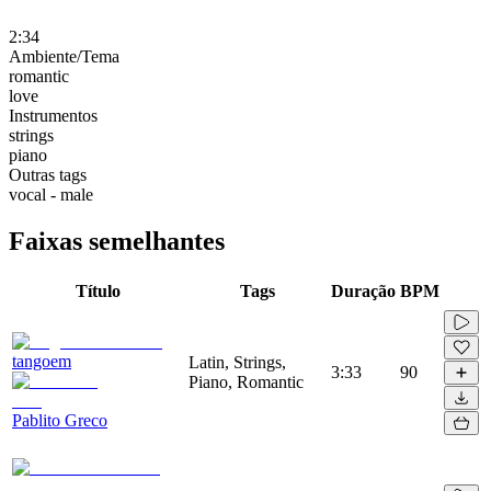
2:34
Ambiente/Tema
romantic
love
Instrumentos
strings
piano
Outras tags
vocal - male
Faixas semelhantes
Título
Tags
Duração
BPM
tangoem
Latin, Strings,
3:33
90
Piano, Romantic
Pablito Greco