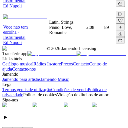
Instrumental
Ed Napoli
Latin, Strings,
Voce nao tem
Piano, Love,
2:08
89
escolha -
Romantic
Instrumental
Ed Napoli
©
2026
Jamendo Licensing
Transferir app
Links úteis
Catálogo musical
Rádios In-store
Preços
Contacto
Centro de
ajuda
Contacte-nos
Jamendo
Jamendo para artistas
Jamendo Music
Legal
Termos gerais de utilização
Condições de venda
Política de
privacidade
Política de cookies
Violação de direitos de autor
Siga-nos