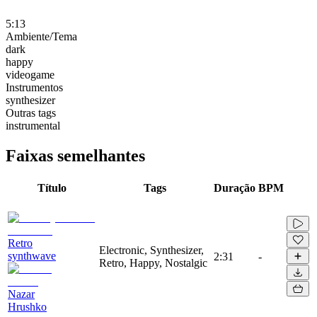
5:13
Ambiente/Tema
dark
happy
videogame
Instrumentos
synthesizer
Outras tags
instrumental
Faixas semelhantes
Título
Tags
Duração
BPM
Retro
Electronic, Synthesizer,
synthwave
2:31
-
Retro, Happy, Nostalgic
Nazar
Hrushko