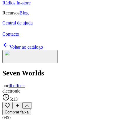
Rádios In-store
Recursos
Blog
Central de ajuda
Contacto
Voltar ao catálogo
Seven Worlds
por
ill effects
electronic
5:13
Comprar faixa
0:00