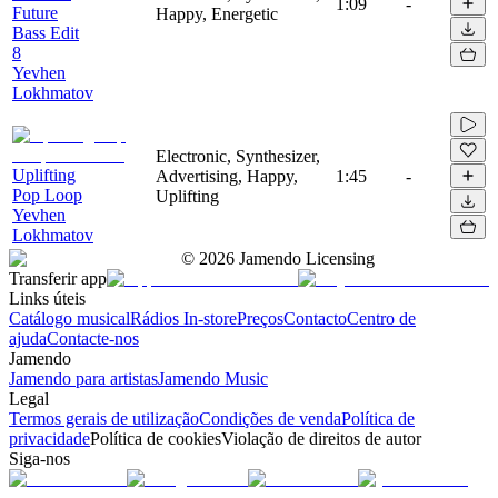
1:09
-
Future
Happy, Energetic
Bass Edit
8
Yevhen
Lokhmatov
Electronic, Synthesizer,
Uplifting
Advertising, Happy,
1:45
-
Pop Loop
Uplifting
Yevhen
Lokhmatov
©
2026
Jamendo Licensing
Transferir app
Links úteis
Catálogo musical
Rádios In-store
Preços
Contacto
Centro de
ajuda
Contacte-nos
Jamendo
Jamendo para artistas
Jamendo Music
Legal
Termos gerais de utilização
Condições de venda
Política de
privacidade
Política de cookies
Violação de direitos de autor
Siga-nos