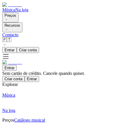
Música
Na loja
Preços
Recursos
Contacto
🇵🇹
Entrar
Criar conta
Entrar
Sem cartão de crédito. Cancele quando quiser.
Criar conta
Entrar
Explorar
Música
Na loja
Preços
Catálogo musical