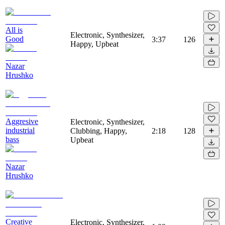
All is
Electronic, Synthesizer,
Good
3:37
126
Happy, Upbeat
Nazar
Hrushko
Aggresive
Electronic, Synthesizer,
industrial
Clubbing, Happy,
2:18
128
bass
Upbeat
Nazar
Hrushko
Creative
Electronic, Synthesizer,