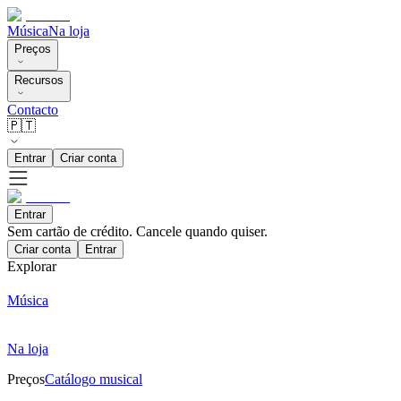
Música
Na loja
Preços
Recursos
Contacto
🇵🇹
Entrar
Criar conta
Entrar
Sem cartão de crédito. Cancele quando quiser.
Criar conta
Entrar
Explorar
Música
Na loja
Preços
Catálogo musical