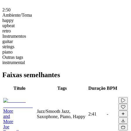
2:50
Ambiente/Tema
happy
upbeat
retro
Instrumentos
guitar
strings
piano
Outras tags
instrumental
Faixas semelhantes
Título
Tags
Duração
BPM
More
Jazz/Smooth Jazz,
2:41
-
and
Saxophone, Piano, Happy
More
Joe