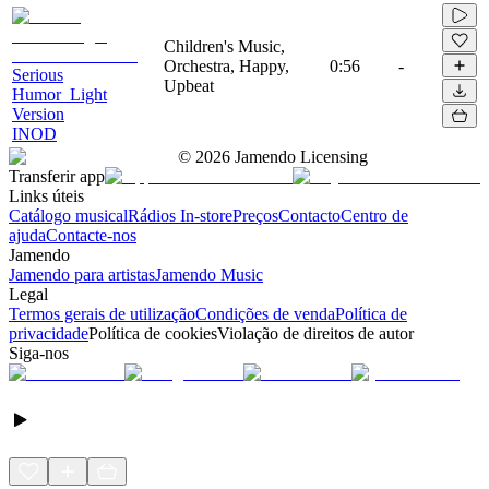
Children's Music,
Orchestra, Happy,
0:56
-
Serious
Upbeat
Humor_Light
Version
INOD
©
2026
Jamendo Licensing
Transferir app
Links úteis
Catálogo musical
Rádios In-store
Preços
Contacto
Centro de
ajuda
Contacte-nos
Jamendo
Jamendo para artistas
Jamendo Music
Legal
Termos gerais de utilização
Condições de venda
Política de
privacidade
Política de cookies
Violação de direitos de autor
Siga-nos