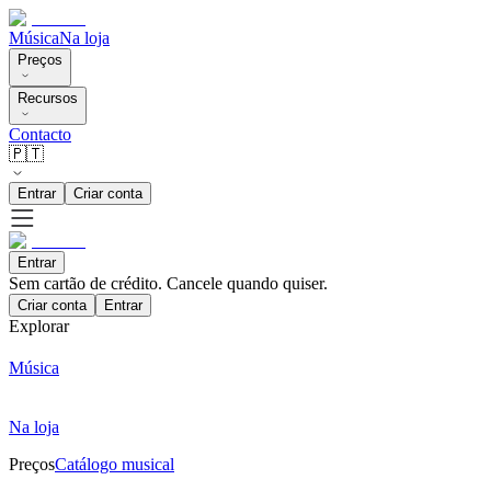
Música
Na loja
Preços
Recursos
Contacto
🇵🇹
Entrar
Criar conta
Entrar
Sem cartão de crédito. Cancele quando quiser.
Criar conta
Entrar
Explorar
Música
Na loja
Preços
Catálogo musical