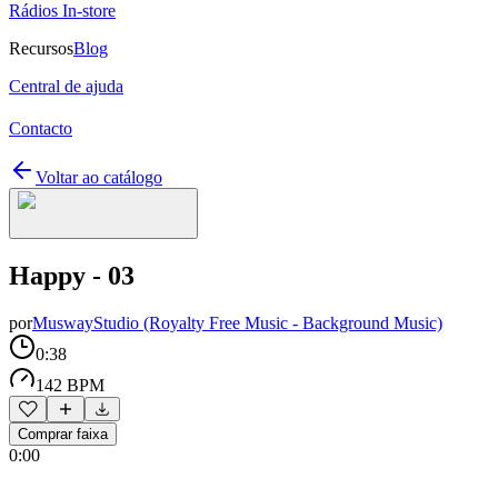
Rádios In-store
Recursos
Blog
Central de ajuda
Contacto
Voltar ao catálogo
Happy - 03
por
MuswayStudio (Royalty Free Music - Background Music)
0:38
142 BPM
Comprar faixa
0:00