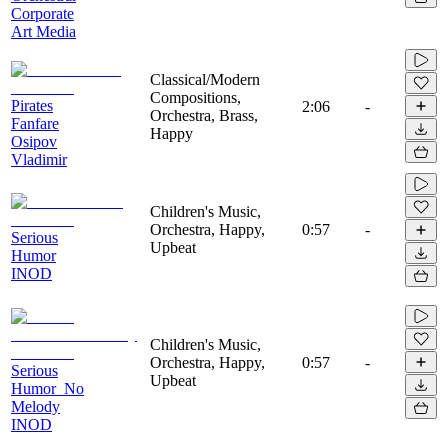
Corporate
Art Media
Classical/Modern
Compositions,
Pirates
2:06
-
Orchestra, Brass,
Fanfare
Happy
Osipov
Vladimir
Children's Music,
Orchestra, Happy,
0:57
-
Serious
Upbeat
Humor
INOD
Children's Music,
Orchestra, Happy,
0:57
-
Serious
Upbeat
Humor_No
Melody
INOD