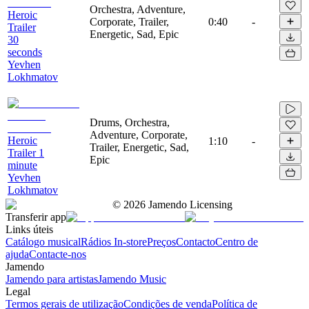
Orchestra, Adventure,
Heroic
Corporate, Trailer,
0:40
-
Trailer
Energetic, Sad, Epic
30
seconds
Yevhen
Lokhmatov
Drums, Orchestra,
Adventure, Corporate,
Heroic
1:10
-
Trailer, Energetic, Sad,
Trailer 1
Epic
minute
Yevhen
Lokhmatov
©
2026
Jamendo Licensing
Transferir app
Links úteis
Catálogo musical
Rádios In-store
Preços
Contacto
Centro de
ajuda
Contacte-nos
Jamendo
Jamendo para artistas
Jamendo Music
Legal
Termos gerais de utilização
Condições de venda
Política de