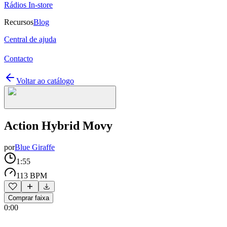
Rádios In-store
Recursos
Blog
Central de ajuda
Contacto
Voltar ao catálogo
Action Hybrid Movy
por
Blue Giraffe
1:55
113 BPM
Comprar faixa
0:00