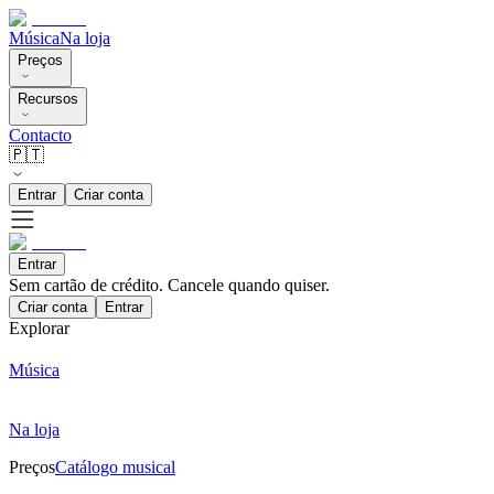
Música
Na loja
Preços
Recursos
Contacto
🇵🇹
Entrar
Criar conta
Entrar
Sem cartão de crédito. Cancele quando quiser.
Criar conta
Entrar
Explorar
Música
Na loja
Preços
Catálogo musical