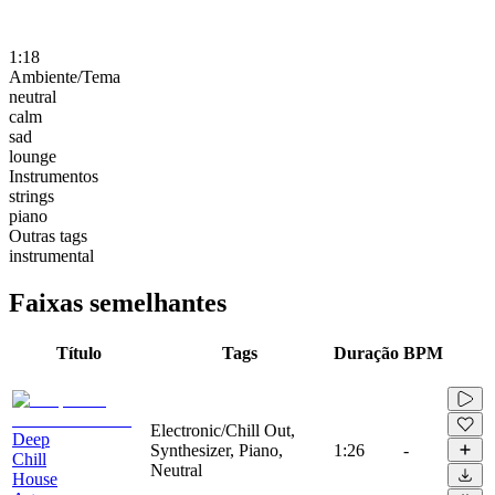
1:18
Ambiente/Tema
neutral
calm
sad
lounge
Instrumentos
strings
piano
Outras tags
instrumental
Faixas semelhantes
Título
Tags
Duração
BPM
Electronic/Chill Out,
Deep
Synthesizer, Piano,
1:26
-
Chill
Neutral
House