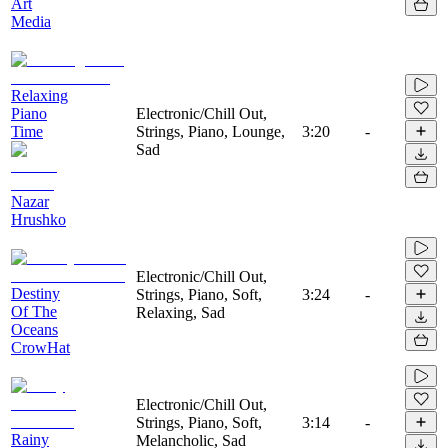
Art
Media
Relaxing
Piano
Electronic/Chill Out,
Time
Strings, Piano, Lounge,
3:20
-
Sad
Nazar
Hrushko
Electronic/Chill Out,
Destiny
Strings, Piano, Soft,
3:24
-
Of The
Relaxing, Sad
Oceans
CrowHat
Electronic/Chill Out,
Strings, Piano, Soft,
3:14
-
Rainy
Melancholic, Sad