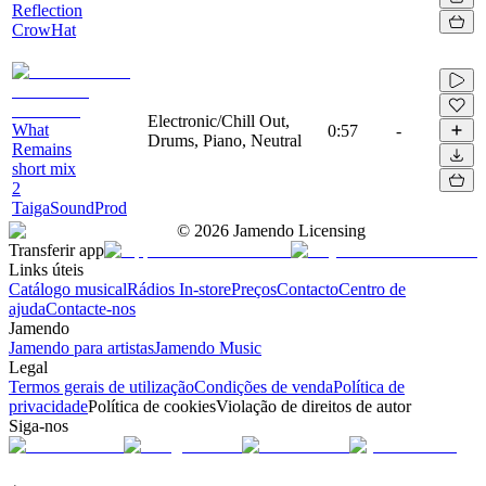
Reflection
CrowHat
Electronic/Chill Out,
What
0:57
-
Drums, Piano, Neutral
Remains
short mix
2
TaigaSoundProd
©
2026
Jamendo Licensing
Transferir app
Links úteis
Catálogo musical
Rádios In-store
Preços
Contacto
Centro de
ajuda
Contacte-nos
Jamendo
Jamendo para artistas
Jamendo Music
Legal
Termos gerais de utilização
Condições de venda
Política de
privacidade
Política de cookies
Violação de direitos de autor
Siga-nos