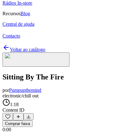
Rádios In-store
Recursos
Blog
Central de ajuda
Contacto
Voltar ao catálogo
Sitting By The Fire
por
Pumpupthemind
electronic/chill out
1:18
Content ID
Comprar faixa
0:00