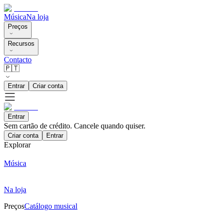
Música
Na loja
Preços
Recursos
Contacto
🇵🇹
Entrar
Criar conta
Entrar
Sem cartão de crédito. Cancele quando quiser.
Criar conta
Entrar
Explorar
Música
Na loja
Preços
Catálogo musical