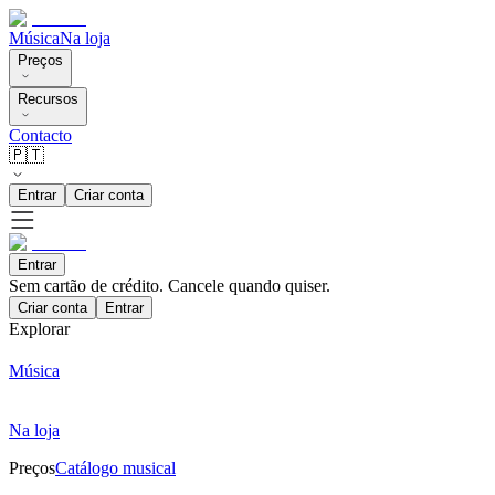
Música
Na loja
Preços
Recursos
Contacto
🇵🇹
Entrar
Criar conta
Entrar
Sem cartão de crédito. Cancele quando quiser.
Criar conta
Entrar
Explorar
Música
Na loja
Preços
Catálogo musical