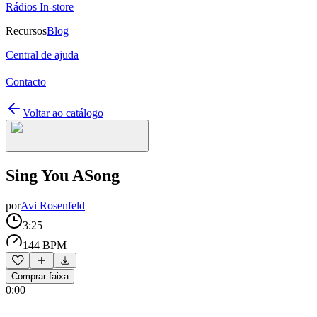
Rádios In-store
Recursos
Blog
Central de ajuda
Contacto
Voltar ao catálogo
Sing You ASong
por
Avi Rosenfeld
3:25
144 BPM
Comprar faixa
0:00