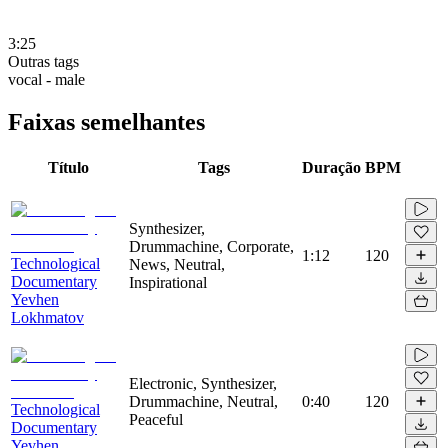
3:25
Outras tags
vocal - male
Faixas semelhantes
Título
Tags
Duração
BPM
Synthesizer,
Drummachine, Corporate,
1:12
120
Technological
News, Neutral,
Documentary
Inspirational
Yevhen
Lokhmatov
Electronic, Synthesizer,
Drummachine, Neutral,
0:40
120
Technological
Peaceful
Documentary
Yevhen