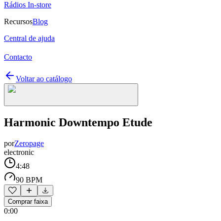
Rádios In-store
Recursos
Blog
Central de ajuda
Contacto
Voltar ao catálogo
Harmonic Downtempo Etude
por
Zeropage
electronic
4:48
90 BPM
Comprar faixa
0:00