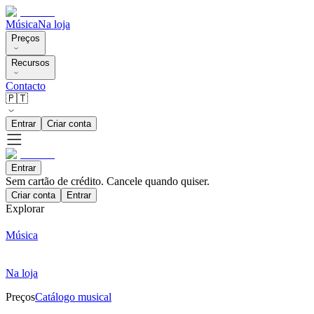
Música
Na loja
Preços
Recursos
Contacto
🇵🇹
Entrar
Criar conta
Entrar
Sem cartão de crédito. Cancele quando quiser.
Criar conta
Entrar
Explorar
Música
Na loja
Preços
Catálogo musical