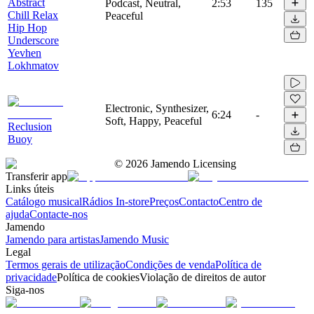
Abstract
Podcast, Neutral,
2:53
135
Chill Relax
Peaceful
Hip Hop
Underscore
Yevhen
Lokhmatov
Electronic, Synthesizer,
6:24
-
Soft, Happy, Peaceful
Reclusion
Buoy
©
2026
Jamendo Licensing
Transferir app
Links úteis
Catálogo musical
Rádios In-store
Preços
Contacto
Centro de
ajuda
Contacte-nos
Jamendo
Jamendo para artistas
Jamendo Music
Legal
Termos gerais de utilização
Condições de venda
Política de
privacidade
Política de cookies
Violação de direitos de autor
Siga-nos