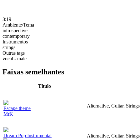
3:19
Ambiente/Tema
introspective
contemporary
Instrumentos
strings
Outras tags
vocal - male
Faixas semelhantes
Título
Alternative, Guitar, String
Escape theme
MrK
Dream Pop Instrumental
Alternative, Guitar, String