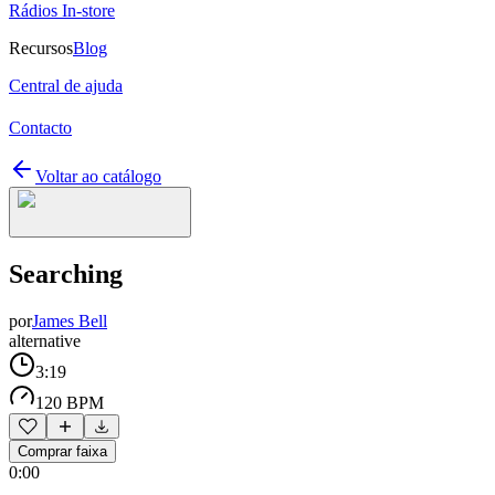
Rádios In-store
Recursos
Blog
Central de ajuda
Contacto
Voltar ao catálogo
Searching
por
James Bell
alternative
3:19
120 BPM
Comprar faixa
0:00