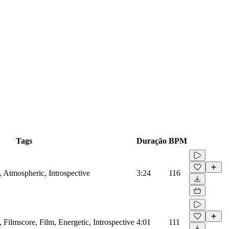
Tags
Duração
BPM
s, Atmospheric, Introspective
3:24
116
s, Filmscore, Film, Energetic, Introspective
4:01
111