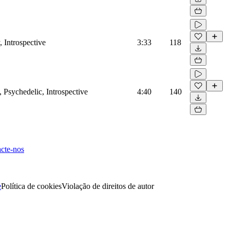
, Introspective
3:33
118
s, Psychedelic, Introspective
4:40
140
cte-nos
e
Política de cookies
Violação de direitos de autor