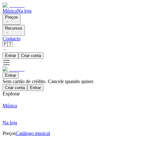
Música
Na loja
Preços
Recursos
Contacto
🇵🇹
Entrar
Criar conta
Entrar
Sem cartão de crédito. Cancele quando quiser.
Criar conta
Entrar
Explorar
Música
Na loja
Preços
Catálogo musical