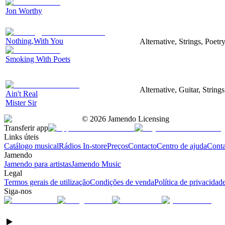
Jon Worthy
Nothing,With You
Alternative, Strings, Poetry
Smoking With Poets
Alternative, Guitar, String
Ain't Real
Mister Sir
©
2026
Jamendo Licensing
Transferir app
Links úteis
Catálogo musical
Rádios In-store
Preços
Contacto
Centro de ajuda
Conta
Jamendo
Jamendo para artistas
Jamendo Music
Legal
Termos gerais de utilização
Condições de venda
Política de privacidad
Siga-nos