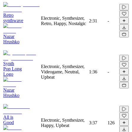
Retro
Electronic, Synthesizer,
synthwave
2:31
-
Retro, Happy, Nostalgic
Nazar
Hrushko
Synth
Electronic, Synthesizer,
Pop Long
Videogame, Neutral,
1:36
-
Logo
Upbeat
Nazar
Hrushko
All is
Electronic, Synthesizer,
Good
3:37
126
Happy, Upbeat