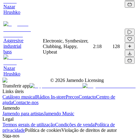
Nazar
Hrushko
Aggresive
Electronic, Synthesizer,
industrial
Clubbing, Happy,
2:18
128
bass
Upbeat
Nazar
Hrushko
©
2026
Jamendo Licensing
Transferir app
Links úteis
Catálogo musical
Rádios In-store
Preços
Contacto
Centro de
ajuda
Contacte-nos
Jamendo
Jamendo para artistas
Jamendo Music
Legal
Termos gerais de utilização
Condições de venda
Política de
privacidade
Política de cookies
Violação de direitos de autor
Siga-nos