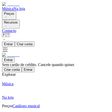
Música
Na loja
Preços
Recursos
Contacto
🇵🇹
Entrar
Criar conta
Entrar
Sem cartão de crédito. Cancele quando quiser.
Criar conta
Entrar
Explorar
Música
Na loja
Preços
Catálogo musical