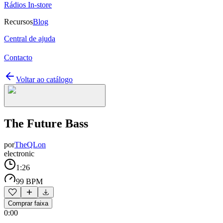
Rádios In-store
Recursos
Blog
Central de ajuda
Contacto
Voltar ao catálogo
The Future Bass
por
TheQLon
electronic
1:26
99 BPM
Comprar faixa
0:00