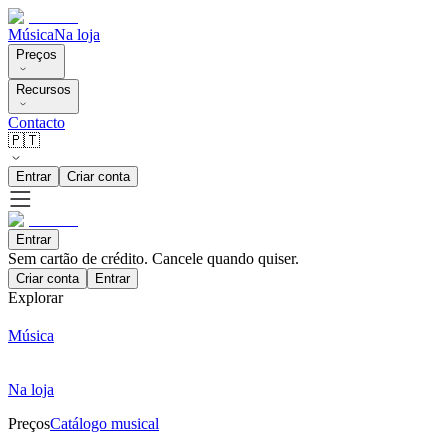
Música
Na loja
Preços
Recursos
Contacto
🇵🇹
Entrar
Criar conta
Entrar
Sem cartão de crédito. Cancele quando quiser.
Criar conta
Entrar
Explorar
Música
Na loja
Preços
Catálogo musical