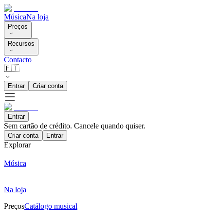
Música
Na loja
Preços
Recursos
Contacto
🇵🇹
Entrar
Criar conta
Entrar
Sem cartão de crédito. Cancele quando quiser.
Criar conta
Entrar
Explorar
Música
Na loja
Preços
Catálogo musical