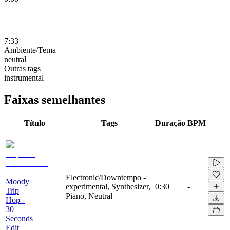
7:33
Ambiente/Tema
neutral
Outras tags
instrumental
Faixas semelhantes
Título
Tags
Duração
BPM
Electronic/Downtempo -
Moody
experimental, Synthesizer,
0:30
-
Trip
Piano, Neutral
Hop -
30
Seconds
Edit