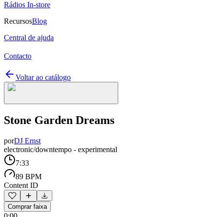
Rádios In-store
Recursos
Blog
Central de ajuda
Contacto
Voltar ao catálogo
Stone Garden Dreams
por
DJ Ernst
electronic/downtempo - experimental
7:33
89 BPM
Content ID
Comprar faixa
0:00