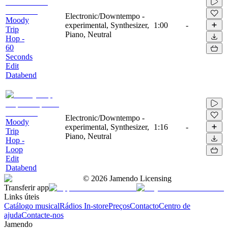
Electronic/Downtempo -
Moody
experimental, Synthesizer,
1:00
-
Trip
Piano, Neutral
Hop -
60
Seconds
Edit
Databend
Electronic/Downtempo -
Moody
experimental, Synthesizer,
1:16
-
Trip
Piano, Neutral
Hop -
Loop
Edit
Databend
©
2026
Jamendo Licensing
Transferir app
Links úteis
Catálogo musical
Rádios In-store
Preços
Contacto
Centro de
ajuda
Contacte-nos
Jamendo