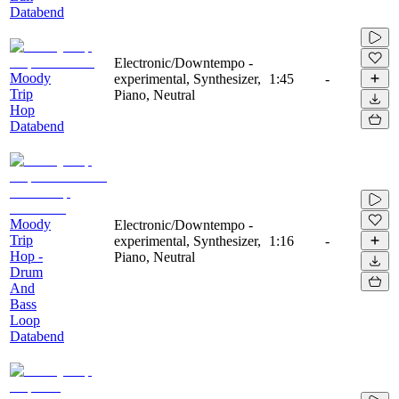
Databend
Electronic/Downtempo -
Moody
experimental, Synthesizer,
1:45
-
Trip
Piano, Neutral
Hop
Databend
Moody
Electronic/Downtempo -
Trip
experimental, Synthesizer,
1:16
-
Hop -
Piano, Neutral
Drum
And
Bass
Loop
Databend