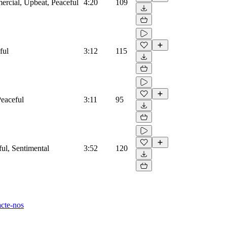
ercial, Upbeat, Peaceful
4:20
109
ful
3:12
115
Peaceful
3:11
95
ful, Sentimental
3:52
120
cte-nos