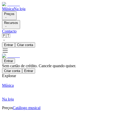
Música
Na loja
Preços
Recursos
Contacto
🇵🇹
Entrar
Criar conta
Entrar
Sem cartão de crédito. Cancele quando quiser.
Criar conta
Entrar
Explorar
Música
Na loja
Preços
Catálogo musical