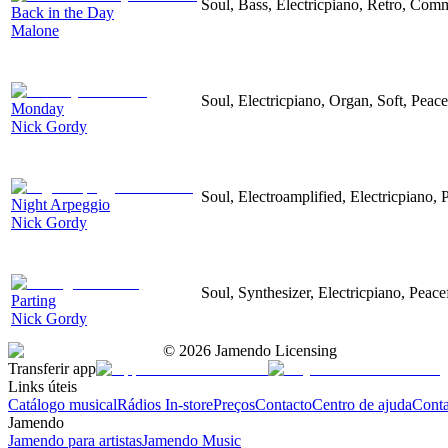
Soul, Bass, Electricpiano, Retro, Comm
Back in the Day
Malone
Soul, Electricpiano, Organ, Soft, Peace
Monday
Nick Gordy
Soul, Electroamplified, Electricpiano, 
Night Arpeggio
Nick Gordy
Soul, Synthesizer, Electricpiano, Peace
Parting
Nick Gordy
©
2026
Jamendo Licensing
Transferir app
Links úteis
Catálogo musical
Rádios In-store
Preços
Contacto
Centro de ajuda
Conta
Jamendo
Jamendo para artistas
Jamendo Music