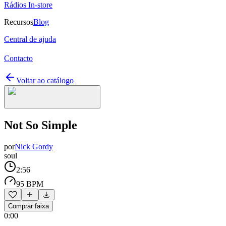
Rádios In-store
Recursos
Blog
Central de ajuda
Contacto
Voltar ao catálogo
Not So Simple
por
Nick Gordy
soul
2:56
95 BPM
Comprar faixa
0:00