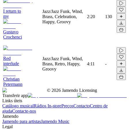
I return to
Jazz/Jazz Funk, Wind,
my
Brass, Celebration,
2:20
130
Happy, Groovy
Gustavo
Crochenci
Red
Jazz/Jazz Funk, Wind,
interlude
Brass, Retro, Happy,
4:11
-
Groovy
Christian
Petermann
©
2026
Jamendo Licensing
Transferir app
Links úteis
Catálogo musical
Rádios In-store
Preços
Contacto
Centro de
ajuda
Contacte-nos
Jamendo
Jamendo para artistas
Jamendo Music
Legal