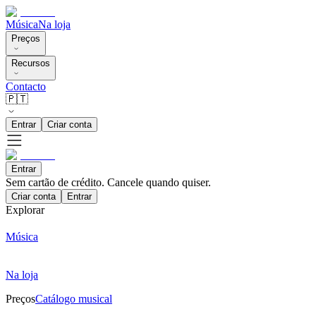
Música
Na loja
Preços
Recursos
Contacto
🇵🇹
Entrar
Criar conta
Entrar
Sem cartão de crédito. Cancele quando quiser.
Criar conta
Entrar
Explorar
Música
Na loja
Preços
Catálogo musical