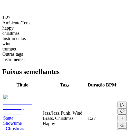
1:27
Ambiente/Tema
happy
christmas
Instrumentos
wind
trumpet
Outras tags
instrumental
Faixas semelhantes
Título
Tags
Duração
BPM
Jazz/Jazz Funk, Wind,
Santa
Brass, Christmas,
1:27
-
Showtime
Happy
- Christmas