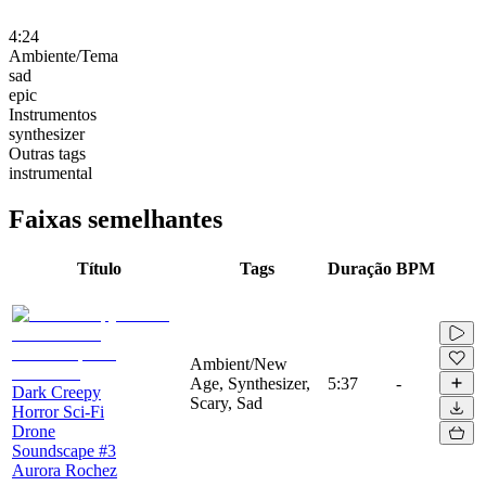
4:24
Ambiente/Tema
sad
epic
Instrumentos
synthesizer
Outras tags
instrumental
Faixas semelhantes
Título
Tags
Duração
BPM
Ambient/New
Age, Synthesizer,
5:37
-
Dark Creepy
Scary, Sad
Horror Sci-Fi
Drone
Soundscape #3
Aurora Rochez