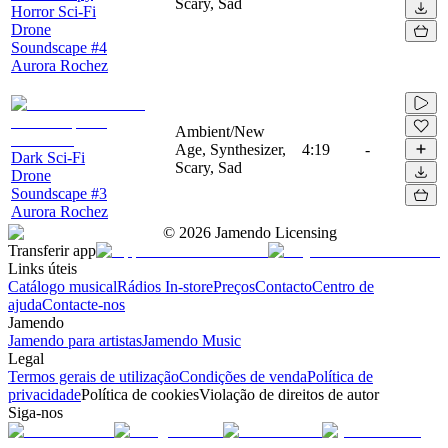
Scary, Sad
Horror Sci-Fi
Drone
Soundscape #4
Aurora Rochez
Ambient/New
Age, Synthesizer,
4:19
-
Dark Sci-Fi
Scary, Sad
Drone
Soundscape #3
Aurora Rochez
©
2026
Jamendo Licensing
Transferir app
Links úteis
Catálogo musical
Rádios In-store
Preços
Contacto
Centro de
ajuda
Contacte-nos
Jamendo
Jamendo para artistas
Jamendo Music
Legal
Termos gerais de utilização
Condições de venda
Política de
privacidade
Política de cookies
Violação de direitos de autor
Siga-nos