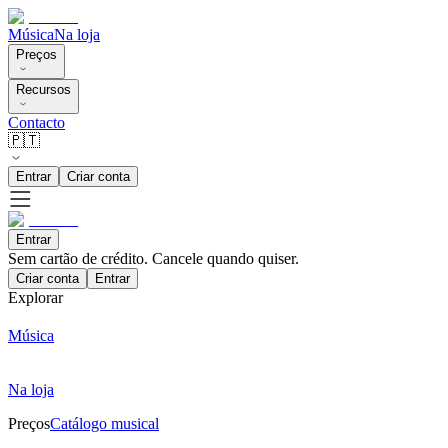
Música
Na loja
Preços
Recursos
Contacto
🇵🇹
Entrar
Criar conta
Entrar
Sem cartão de crédito. Cancele quando quiser.
Criar conta
Entrar
Explorar
Música
Na loja
Preços
Catálogo musical