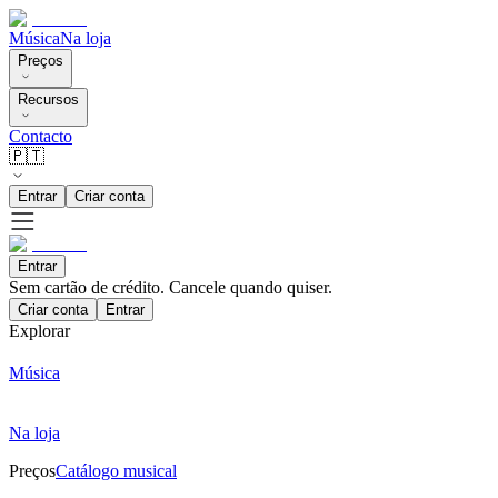
Música
Na loja
Preços
Recursos
Contacto
🇵🇹
Entrar
Criar conta
Entrar
Sem cartão de crédito. Cancele quando quiser.
Criar conta
Entrar
Explorar
Música
Na loja
Preços
Catálogo musical