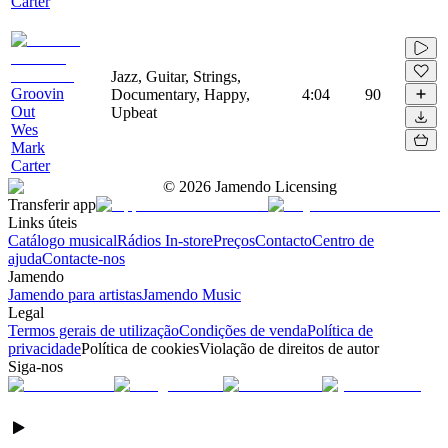
Carter
Jazz, Guitar, Strings,
Groovin
Documentary, Happy,
4:04
90
Out
Upbeat
Wes
Mark
Carter
©
2026
Jamendo Licensing
Transferir app
Links úteis
Catálogo musical
Rádios In-store
Preços
Contacto
Centro de
ajuda
Contacte-nos
Jamendo
Jamendo para artistas
Jamendo Music
Legal
Termos gerais de utilização
Condições de venda
Política de
privacidade
Política de cookies
Violação de direitos de autor
Siga-nos