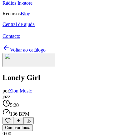
Rádios In-store
Recursos
Blog
Central de ajuda
Contacto
Voltar ao catálogo
Lonely Girl
por
Zion Music
jazz
5:20
136 BPM
Comprar faixa
0:00