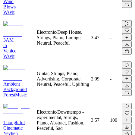
Wind
Blows
Wavit
Electronic/Deep House,
Strings, Piano, Lounge,
3:47
-
3AM
Neutral, Peaceful
in
Venice
Wavit
Guitar, Strings, Piano,
Advertising, Corporate,
2:09
-
Ambient
Neutral, Peaceful, Uplifting
Background
ForestMusic
Electronic/Downtempo -
experimental, Strings,
3:57
100
Thoughtful
Piano, Abstract, Fashion,
Cinematic
Peaceful, Sad
Yevhen