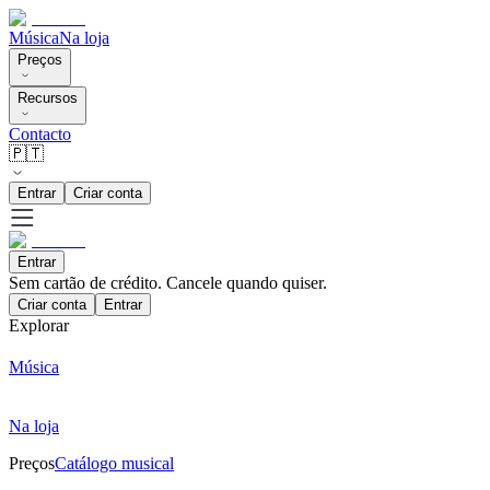
Música
Na loja
Preços
Recursos
Contacto
🇵🇹
Entrar
Criar conta
Entrar
Sem cartão de crédito. Cancele quando quiser.
Criar conta
Entrar
Explorar
Música
Na loja
Preços
Catálogo musical