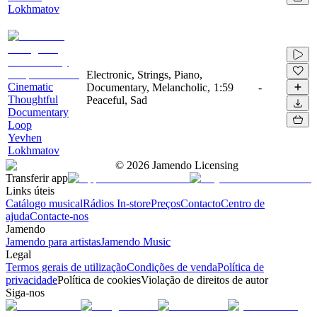
Lokhmatov
Electronic, Strings, Piano,
Cinematic
Documentary, Melancholic,
1:59
-
Thoughtful
Peaceful, Sad
Documentary
Loop
Yevhen
Lokhmatov
©
2026
Jamendo Licensing
Transferir app
Links úteis
Catálogo musical
Rádios In-store
Preços
Contacto
Centro de
ajuda
Contacte-nos
Jamendo
Jamendo para artistas
Jamendo Music
Legal
Termos gerais de utilização
Condições de venda
Política de
privacidade
Política de cookies
Violação de direitos de autor
Siga-nos