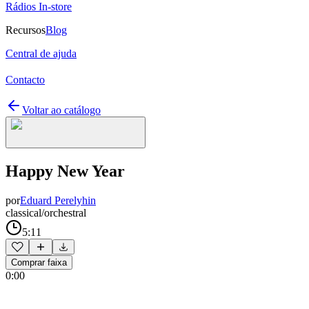
Rádios In-store
Recursos
Blog
Central de ajuda
Contacto
Voltar ao catálogo
Happy New Year
por
Eduard Perelyhin
classical/orchestral
5:11
Comprar faixa
0:00