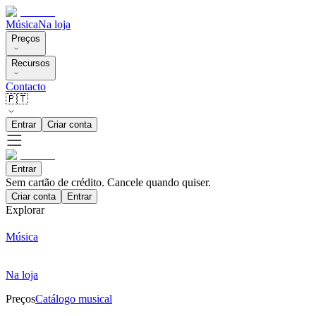
Música
Na loja
Preços
Recursos
Contacto
🇵🇹
Entrar
Criar conta
Entrar
Sem cartão de crédito. Cancele quando quiser.
Criar conta
Entrar
Explorar
Música
Na loja
Preços
Catálogo musical