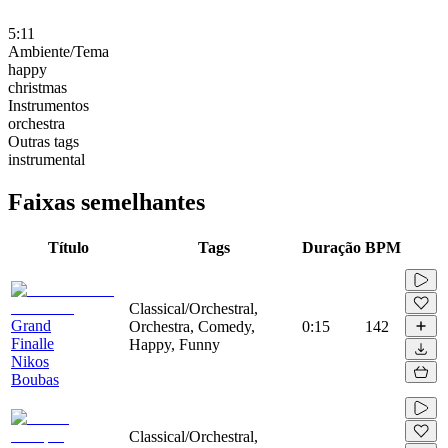
5:11
Ambiente/Tema
happy
christmas
Instrumentos
orchestra
Outras tags
instrumental
Faixas semelhantes
Título
Tags
Duração
BPM
Classical/Orchestral,
Grand
Orchestra, Comedy,
0:15
142
Finalle
Happy, Funny
Nikos
Boubas
Classical/Orchestral,