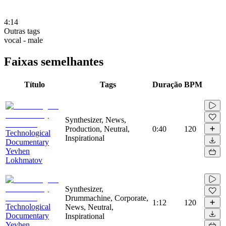
4:14
Outras tags
vocal - male
Faixas semelhantes
Título
Tags
Duração
BPM
Synthesizer, News,
Production, Neutral,
0:40
120
Technological
Inspirational
Documentary
Yevhen
Lokhmatov
Synthesizer,
Drummachine, Corporate,
1:12
120
Technological
News, Neutral,
Documentary
Inspirational
Yevhen