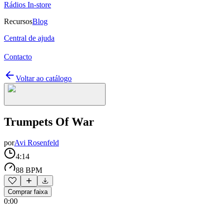
Rádios In-store
Recursos
Blog
Central de ajuda
Contacto
Voltar ao catálogo
Trumpets Of War
por
Avi Rosenfeld
4:14
88 BPM
Comprar faixa
0:00