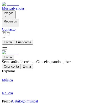
Música
Na loja
Preços
Recursos
Contacto
🇵🇹
Entrar
Criar conta
Entrar
Sem cartão de crédito. Cancele quando quiser.
Criar conta
Entrar
Explorar
Música
Na loja
Preços
Catálogo musical