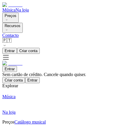
Música
Na loja
Preços
Recursos
Contacto
🇵🇹
Entrar
Criar conta
Entrar
Sem cartão de crédito. Cancele quando quiser.
Criar conta
Entrar
Explorar
Música
Na loja
Preços
Catálogo musical