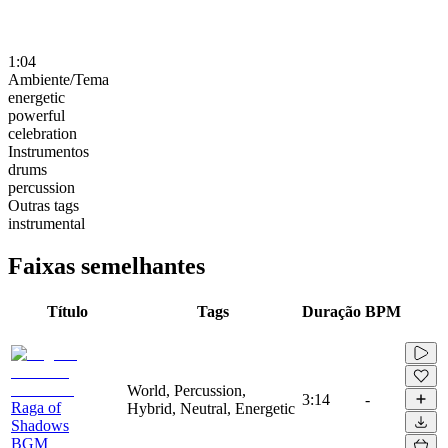
1:04
Ambiente/Tema
energetic
powerful
celebration
Instrumentos
drums
percussion
Outras tags
instrumental
Faixas semelhantes
Título
Tags
Duração
BPM
World, Percussion,
3:14
-
Raga of
Hybrid, Neutral, Energetic
Shadows
BGM