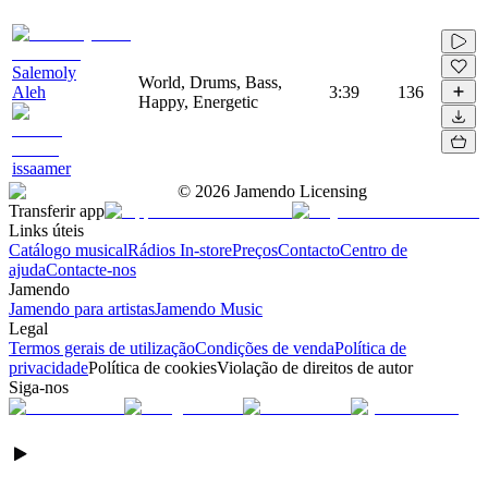
Salemoly
World, Drums, Bass,
Aleh
3:39
136
Happy, Energetic
issaamer
©
2026
Jamendo Licensing
Transferir app
Links úteis
Catálogo musical
Rádios In-store
Preços
Contacto
Centro de
ajuda
Contacte-nos
Jamendo
Jamendo para artistas
Jamendo Music
Legal
Termos gerais de utilização
Condições de venda
Política de
privacidade
Política de cookies
Violação de direitos de autor
Siga-nos