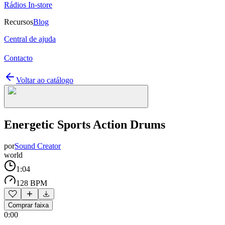
Rádios In-store
Recursos
Blog
Central de ajuda
Contacto
Voltar ao catálogo
Energetic Sports Action Drums
por
Sound Creator
world
1:04
128 BPM
Comprar faixa
0:00