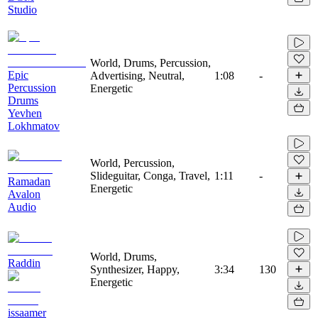
Studio
World, Drums, Percussion,
Epic
Advertising, Neutral,
1:08
-
Percussion
Energetic
Drums
Yevhen
Lokhmatov
World, Percussion,
Slideguitar, Conga, Travel,
1:11
-
Ramadan
Energetic
Avalon
Audio
World, Drums,
Raddin
Synthesizer, Happy,
3:34
130
Energetic
issaamer