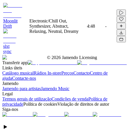
Moonlit
Electronic/Chill Out,
Drift
Synthesizer, Abstract,
4:48
-
Relaxing, Neutral, Dreamy
slxt
sync
©
2026
Jamendo Licensing
Transferir app
Links úteis
Catálogo musical
Rádios In-store
Preços
Contacto
Centro de
ajuda
Contacte-nos
Jamendo
Jamendo para artistas
Jamendo Music
Legal
Termos gerais de utilização
Condições de venda
Política de
privacidade
Política de cookies
Violação de direitos de autor
Siga-nos