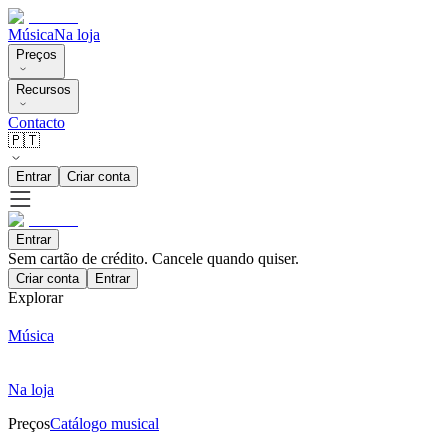
Música
Na loja
Preços
Recursos
Contacto
🇵🇹
Entrar
Criar conta
Entrar
Sem cartão de crédito. Cancele quando quiser.
Criar conta
Entrar
Explorar
Música
Na loja
Preços
Catálogo musical