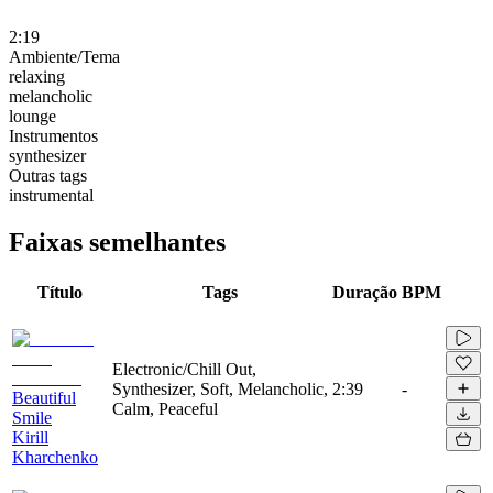
2:19
Ambiente/Tema
relaxing
melancholic
lounge
Instrumentos
synthesizer
Outras tags
instrumental
Faixas semelhantes
Título
Tags
Duração
BPM
Electronic/Chill Out,
Synthesizer, Soft, Melancholic,
2:39
-
Beautiful
Calm, Peaceful
Smile
Kirill
Kharchenko