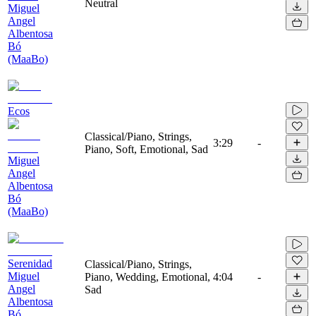
Neutral
Miguel
Angel
Albentosa
Bó
(MaaBo)
Ecos
Classical/Piano, Strings,
3:29
-
Piano, Soft, Emotional, Sad
Miguel
Angel
Albentosa
Bó
(MaaBo)
Serenidad
Classical/Piano, Strings,
Miguel
Piano, Wedding, Emotional,
4:04
-
Angel
Sad
Albentosa
Bó