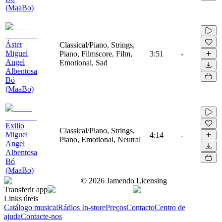
(MaaBo)
Áster
Classical/Piano, Strings,
Miguel
Piano, Filmscore, Film,
3:51
-
Angel
Emotional, Sad
Albentosa
Bó
(MaaBo)
Exilio
Classical/Piano, Strings,
Miguel
4:14
-
Piano, Emotional, Neutral
Angel
Albentosa
Bó
(MaaBo)
©
2026
Jamendo Licensing
Transferir app
Links úteis
Catálogo musical
Rádios In-store
Preços
Contacto
Centro de
ajuda
Contacte-nos