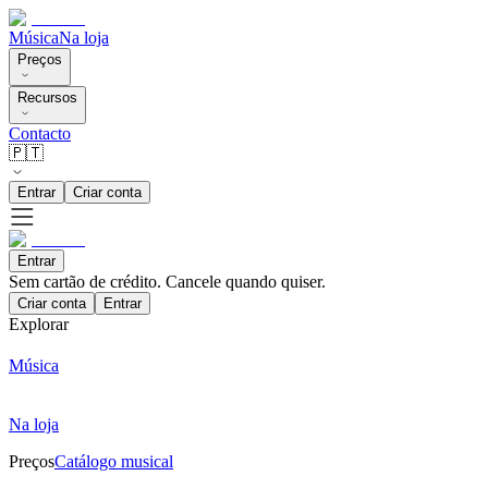
Música
Na loja
Preços
Recursos
Contacto
🇵🇹
Entrar
Criar conta
Entrar
Sem cartão de crédito. Cancele quando quiser.
Criar conta
Entrar
Explorar
Música
Na loja
Preços
Catálogo musical