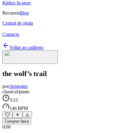
Rádios In-store
Recursos
Blog
Central de ajuda
Contacto
Voltar ao catálogo
the wolf’s trail
por
christo4us
classical/piano
3:12
146 BPM
Comprar faixa
0:00