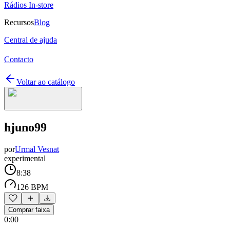
Rádios In-store
Recursos
Blog
Central de ajuda
Contacto
Voltar ao catálogo
hjuno99
por
Urmal Vesnat
experimental
8:38
126 BPM
Comprar faixa
0:00