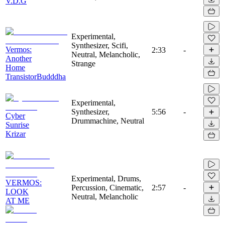
V.D.G
Experimental,
Synthesizer, Scifi,
Vermos:
2:33
-
Neutral, Melancholic,
Another
Strange
Home
TransistorBudddha
Experimental,
Synthesizer,
5:56
-
Cyber
Drummachine, Neutral
Sunrise
Krizar
Experimental, Drums,
VERMOS:
Percussion, Cinematic,
2:57
-
LOOK
Neutral, Melancholic
AT ME