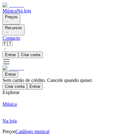
Música
Na loja
Preços
Recursos
Contacto
🇵🇹
Entrar
Criar conta
Entrar
Sem cartão de crédito. Cancele quando quiser.
Criar conta
Entrar
Explorar
Música
Na loja
Preços
Catálogo musical