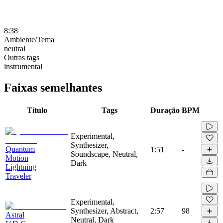
8:38
Ambiente/Tema
neutral
Outras tags
instrumental
Faixas semelhantes
Título
Tags
Duração
BPM
Experimental,
Synthesizer,
Quantum
1:51
-
Soundscape, Neutral,
Motion
Dark
Lightning
Traveler
Experimental,
Synthesizer, Abstract,
2:57
98
Astral
Neutral, Dark