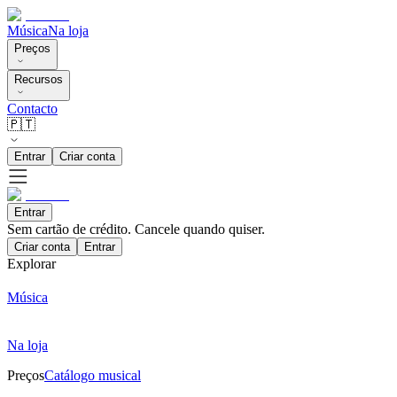
Música
Na loja
Preços
Recursos
Contacto
🇵🇹
Entrar
Criar conta
Entrar
Sem cartão de crédito. Cancele quando quiser.
Criar conta
Entrar
Explorar
Música
Na loja
Preços
Catálogo musical