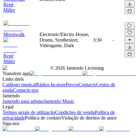
Renè
Miller
Moonwalk
Electronic/Electro House,
Drums, Synthesizer,
3:30
-
Videogame, Dark
Renè
Miller
©
2026
Jamendo Licensing
Transferir app
Links úteis
Catálogo musical
Rádios In-store
Preços
Contacto
Centro de
ajuda
Contacte-nos
Jamendo
Jamendo para artistas
Jamendo Music
Legal
Termos gerais de utilização
Condições de venda
Política de
privacidade
Política de cookies
Violação de direitos de autor
Siga-nos