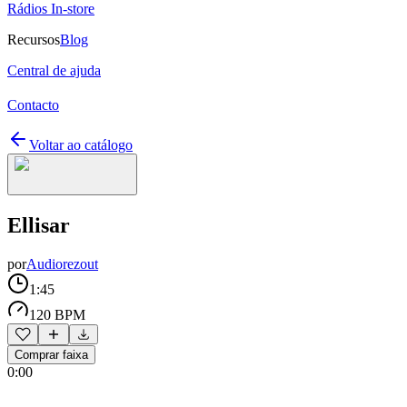
Rádios In-store
Recursos
Blog
Central de ajuda
Contacto
Voltar ao catálogo
Ellisar
por
Audiorezout
1:45
120 BPM
Comprar faixa
0:00