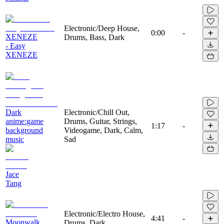
Electronic/Deep House,
0:00
-
XENEZE
Drums, Bass, Dark
- Easy
XENEZE
Dark
Electronic/Chill Out,
anime:game
Drums, Guitar, Strings,
1:17
-
background
Videogame, Dark, Calm,
music
Sad
Jace
Tang
Electronic/Electro House,
4:41
-
Moonwalk
Drums, Dark